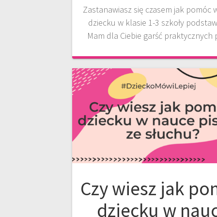
Zastanawiasz się czasem jak pomóc 
dziecku w klasie 1-3 szkoły podsta
Mam dla Ciebie garść praktycznych 
Czy wiesz jak p
dziecku w nau