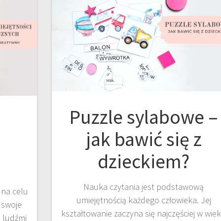
Puzzle sylabowe –
jak bawić się z
dzieckiem?
Nauka czytania jest podstawową
 na celu
umiejętnością każdego człowieka. Jej
 swoje
kształtowanie zaczyna się najczęściej w wie
 ludźmi