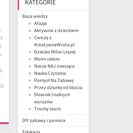
KATEGORIE
Baza wiedzy
Afazja
ś
Aktywnie z dzieckiem
Ćwiczę z
li
KreatywneWrota.pl
e
Dziecko Mówi Lepiej
u
Moim okiem
Nasze NAJ miesiąca
a.
Nauka Czytania
o
Pomysł Na Zabawę
li
Przez dziurkę od klucza
Słownik trudnych
wyrazów
Trochę teorii
DIY zabawy i pomoce
Edukacja