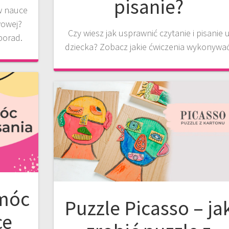
pisanie?
w nauce
wowej?
Czy wiesz jak usprawnić czytanie i pisanie 
porad.
dziecka? Zobacz jakie ćwiczenia wykonywać
omóc
Puzzle Picasso – ja
ce