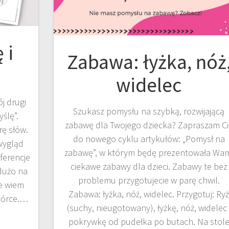
 i
Zabawa: łyżka, nóż
widelec
j drugi
Szukasz pomysłu na szybką, rozwijającą
ślę”.
zabawę dla Twojego dziecka? Zapraszam Ci
rę słów.
do nowego cyklu artykułów: „Pomysł na
wygląd
zabawę”, w którym będę prezentowała Wa
ferencje
ciekawe zabawy dla dzieci. Zabawy te bez
 dużo na
problemu przygotujecie w parę chwil.
e wiem
Zabawa: łyżka, nóż, widelec. Przygotuj: Ry
 córce.…
(suchy, nieugotowany), łyżkę, nóż, widelec 
pokrywkę od pudełka po butach. Na stol