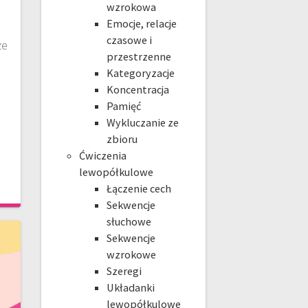
wzrokowa
Emocje, relacje
czasowe i
że
przestrzenne
Kategoryzacje
Koncentracja
Pamięć
Wykluczanie ze
zbioru
Ćwiczenia
lewopółkulowe
Łączenie cech
Sekwencje
słuchowe
Sekwencje
wzrokowe
Szeregi
Układanki
lewopółkulowe