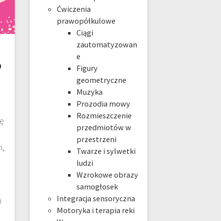
Ćwiczenia
prawopółkulowe
Ciągi
zautomatyzowan
,
e
Figury
geometryczne
Muzyka
Prozodia mowy
Rozmieszczenie
ę
przedmiotów w
przestrzeni
m,
Twarze i sylwetki
ludzi
Wzrokowe obrazy
samogłosek
ż
Integracja sensoryczna
i
Motoryka i terapia reki
e