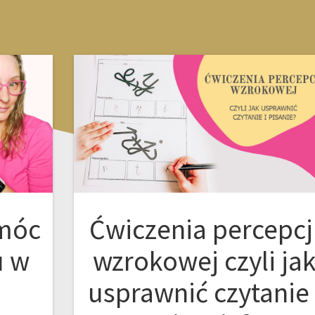
omóc
Ćwiczenia percepcj
u w
wzrokowej czyli ja
usprawnić czytanie 