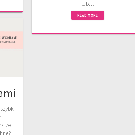
lub…
READ MORE
rami
szybki
i
ki ze
ebne?