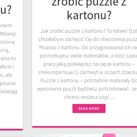
zrobić puzzle z
hu?
kartonu?
eniem
Jak zrobić puzzle z kartonu? To łatwe! Dzi
 Mówiąc
chciałabym zachęcić Cię do stworzenia puzz
stronę
Picasso z kartonu. Do przygotowania ich ni
czną,
potrzebujesz wiele materiałów, a ilość czas
ania to
pracy jaką poświęcisz na cięcie kartonu –
ałtem i
zrekompensuje Ci zachwyt w oczach dzieck
r, ale
Puzzle z kartonu – potrzebne materiały D
pisania
wykonania puzzli będziesz potrzebować: Jeś
składają
chcesz możesz użyć…
READ MORE