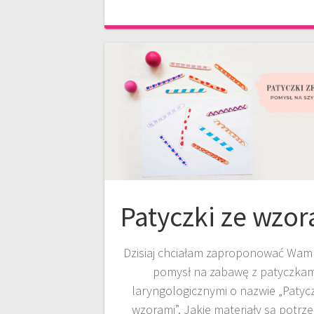
Patyczki ze wzo
Dzisiaj chciałam zaproponować Wam 
pomysł na zabawę z patyczkam
laryngologicznymi o nazwie „Patycz
wzorami”. Jakie materiały są potrz