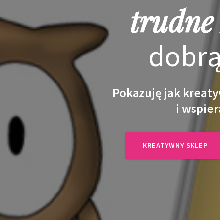
trudne
dobrą
Pokazuję jak kreaty
i wspier
KREATYWNY SKLEP