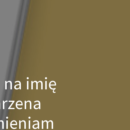
na imię
rzena
mieniam