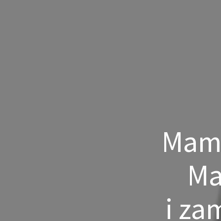
Mam 
Ma
i za