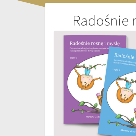
Nawigacja
Radośnie r
wpisu