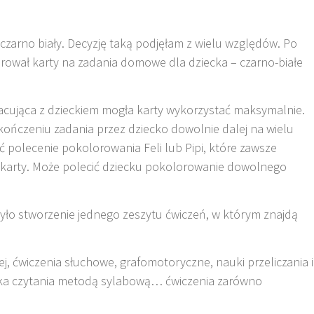
 czarno biały. Decyzję taką podjęłam z wielu względów. Po
serował karty na zadania domowe dla dziecka – czarno-białe
acująca z dzieckiem mogła karty wykorzystać maksymalnie.
kończeniu zadania przez dziecko dowolnie dalej na wielu
 polecenie pokolorowania Feli lub Pipi, które zawsze
 karty. Może polecić dziecku pokolorowanie dowolnego
było stworzenie jednego zeszytu ćwiczeń, w którym znajdą
j, ćwiczenia słuchowe, grafomotoryczne, nauki przeliczania i
uka czytania metodą sylabową… ćwiczenia zarówno