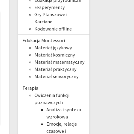
Edukacja przyrodnicza
Eksperymenty
Gry Planszowe i
Karciane
Kodowanie offline
Edukacja Montessori
Materiał językowy
Materiał kosmiczny
Materiał matematyczny
Materiał praktyczny
Materiał sensoryczny
Terapia
Ćwiczenia funkcji
poznawczych
Analiza i synteza
wzrokowa
Emocje, relacje
czasowe i