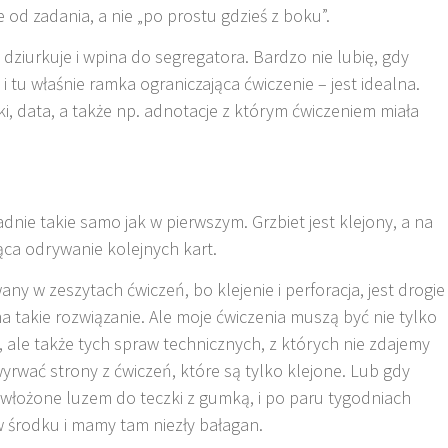
 od zadania, a nie „po prostu gdzieś z boku”.
ziurkuje i wpina do segregatora. Bardzo nie lubię, gdy
 i tu właśnie ramka ograniczająca ćwiczenie – jest idealna.
ki, data, a także np. adnotacje z którym ćwiczeniem miała
dnie takie samo jak w pierwszym. Grzbiet jest klejony, a na
jąca odrywanie kolejnych kart.
y w zeszytach ćwiczeń, bo klejenie i perforacja, jest drogie
na takie rozwiązanie. Ale moje ćwiczenia muszą być nie tylko
 ale także tych spraw technicznych, z których nie zdajemy
wyrwać strony z ćwiczeń, które są tylko klejone. Lub gdy
 włożone luzem do teczki z gumką, i po paru tygodniach
 w środku i mamy tam niezły bałagan.