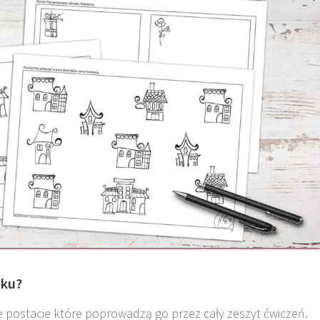
dku?
e postacie które poprowadzą go przez cały zeszyt ćwiczeń.