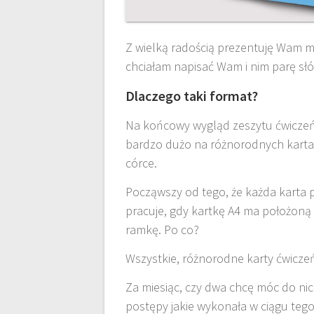
Z wielką radością prezentuję Wam mój
chciałam napisać Wam i nim parę sł
Dlaczego taki format?
Na końcowy wygląd zeszytu ćwiczeń w
bardzo dużo na różnorodnych kartac
córce.
Począwszy od tego, że każda karta p
pracuje, gdy kartkę A4 ma położoną 
ramkę. Po co?
Wszystkie, różnorodne karty ćwiczeń
Za miesiąc, czy dwa chcę móc do ni
postępy jakie wykonała w ciągu tego 