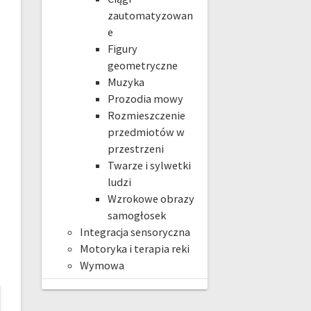
zautomatyzowan
e
Figury
geometryczne
Muzyka
Prozodia mowy
Rozmieszczenie
przedmiotów w
przestrzeni
Twarze i sylwetki
ludzi
Wzrokowe obrazy
samogłosek
Integracja sensoryczna
Motoryka i terapia reki
Wymowa