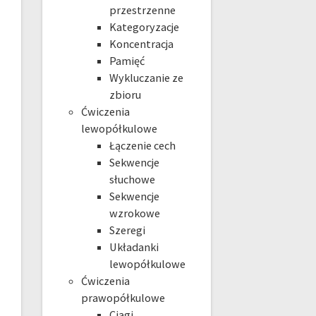
przestrzenne
Kategoryzacje
Koncentracja
Pamięć
Wykluczanie ze
zbioru
Ćwiczenia
lewopółkulowe
Łączenie cech
Sekwencje
słuchowe
Sekwencje
wzrokowe
Szeregi
Układanki
lewopółkulowe
Ćwiczenia
prawopółkulowe
Ciągi