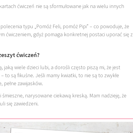
artach ćwiczeń nie są sformułowane jak na wielu innych
 polecenia typu „Pomóż Feli, pomóż Pipi” – co powoduje, że
nym ćwiczeniem, gdyż pomaga konkretnej postaci uporać się z
zeszyt ćwiczeń?
jaką wiele dzieci lubi, a dorośli często piszą mi, że jest
– to są fikuśne. Jeśli mamy kwiatki, to nie są to zwykłe
e, pełne zawijasków.
e i śmieszne, narysowane ciekawą kreską. Mam nadzieję, że
uli się zawiedzeni.