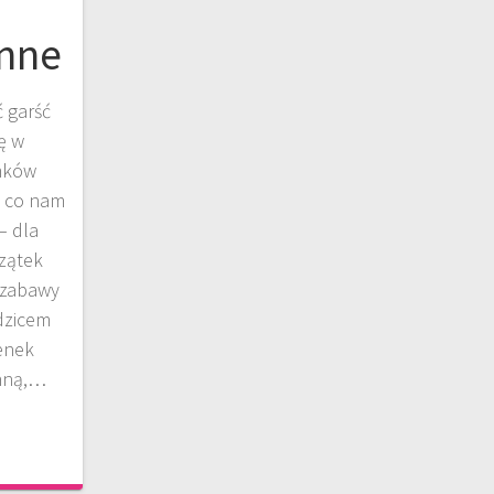
h
enne
 garść
ę w
imków
o co nam
– dla
czątek
 zabawy
dzicem
enek
enną,…