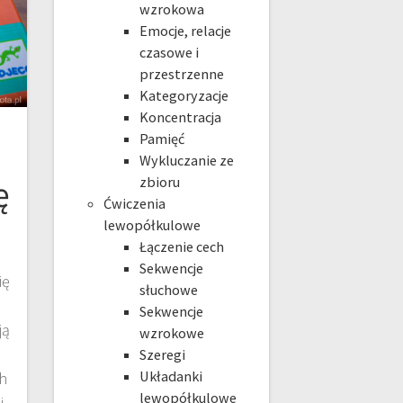
wzrokowa
Emocje, relacje
czasowe i
przestrzenne
Kategoryzacje
Koncentracja
Pamięć
Wykluczanie ze
ę
zbioru
Ćwiczenia
lewopółkulowe
Łączenie cech
Sekwencje
ię
słuchowe
Sekwencje
ją
wzrokowe
Szeregi
Układanki
ch
lewopółkulowe
i