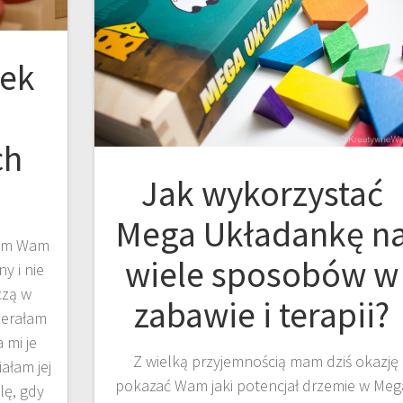
nek
ch
Jak wykorzystać
Mega Układankę n
iem Wam
wiele sposobów w
y i nie
czą w
zabawie i terapii?
ierałam
 mi je
Z wielką przyjemnością mam dziś okazję
ałam jej
pokazać Wam jaki potencjał drzemie w Meg
lę, gdy