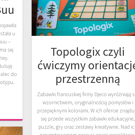
Buu
ojawiła
stała u
uu –
Topologix czyli
ma się
zwy.
ćwiczymy orientacj
tuluję
palec do
przestrzenną
gotypu.
Zabawki francuskiej firmy Djeco wyróżniają s
wzornictwem, oryginalnością pomysłów i
przepięknymi kolorami. W ich ofercie znajdu
się przede wszystkim zabawki edukacyjne,
puzzle, gry oraz zestawy kreatywne. Nad i
przygotowaniem pracują znani projektanci 