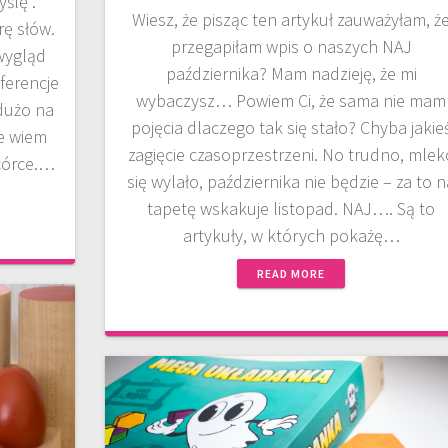
ślę”.
Wiesz, że pisząc ten artykuł zauważyłam, ż
rę słów.
przegapiłam wpis o naszych NAJ
wygląd
października? Mam nadzieję, że mi
ferencje
wybaczysz… Powiem Ci, że sama nie mam
 dużo na
pojęcia dlaczego tak się stało? Chyba jakie
e wiem
zagięcie czasoprzestrzeni. No trudno, mlek
 córce.…
się wylało, października nie będzie – za to 
tapetę wskakuje listopad. NAJ…. Są to
artykuły, w których pokażę…
READ MORE