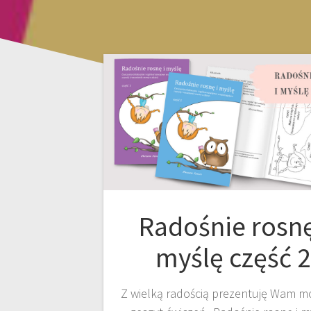
Radośnie rosnę
myślę część 2
Z wielką radością prezentuję Wam mó