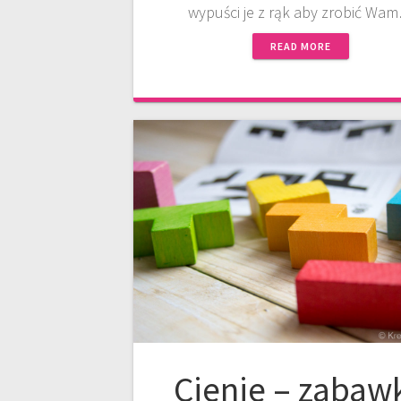
wypuści je z rąk aby zrobić Wa
READ MORE
Cienie – zabaw