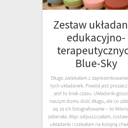
Zestaw układa
edukacyjno-
terapeutyczny
Blue-Sky
Długo zwlekałam z zaprezentowan
tych układanek. Powód jest prozaiczn
jest to brak czasu. Układanki gosz
naszym domu dość długo, ale co zab
się za ich fotografowanie – to Milena
zabierała. Więc odpuszczałam, zostawi
układanki i czekałam na kolejną chwi