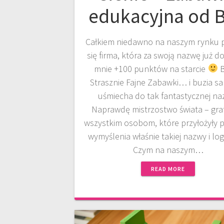
edukacyjna od 
Całkiem niedawno na naszym rynku p
się firma, która za swoją nazwę już do
mnie +100 punktów na starcie
B
Strasznie Fajne Zabawki… i buzia sa
uśmiecha do tak fantastycznej na
Naprawdę mistrzostwo świata – gra
wszystkim osobom, które przyłożyły 
wymyślenia właśnie takiej nazwy i lo
Czym na naszym…
READ MORE