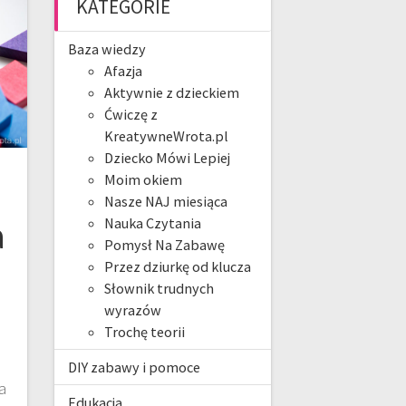
KATEGORIE
Baza wiedzy
Afazja
Aktywnie z dzieckiem
Ćwiczę z
KreatywneWrota.pl
Dziecko Mówi Lepiej
Moim okiem
Nasze NAJ miesiąca
a
Nauka Czytania
Pomysł Na Zabawę
Przez dziurkę od klucza
Słownik trudnych
wyrazów
Trochę teorii
DIY zabawy i pomoce
a
Edukacja