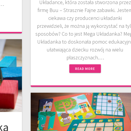
Układance, która została stworzona prze
m…
firmę Buu – Strasznie Fajne zabawki. Jeste
ciekawa czy producenci układanki
przewidzieli, że można ją wykorzystać na ty
sposobów? Co to jest Mega Układanka? Me
Układanka to doskonała pomoc edukacyjn
ułatwiająca dziecku rozwój na wielu
płaszczyznach.…
READ MORE
ka