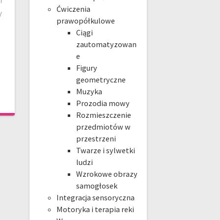
Ćwiczenia
y
prawopółkulowe
Ciągi
zautomatyzowan
e
Figury
geometryczne
Muzyka
Prozodia mowy
Rozmieszczenie
przedmiotów w
przestrzeni
Twarze i sylwetki
ludzi
Wzrokowe obrazy
samogłosek
Integracja sensoryczna
Motoryka i terapia reki