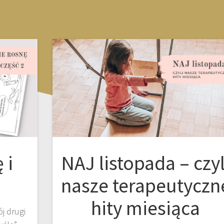
 i
NAJ listopada – czyl
nasze terapeutyczn
hity miesiąca
j drugi