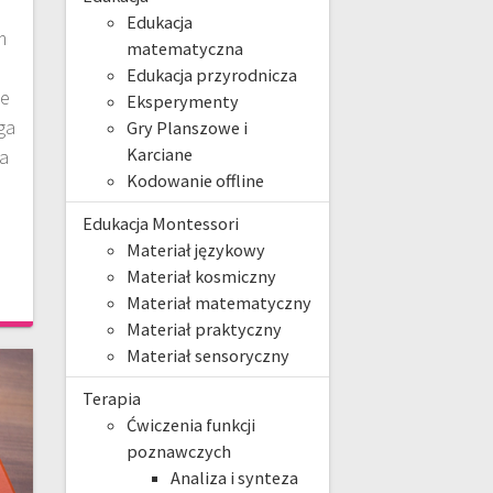
z
Edukacja
m
matematyczna
Edukacja przyrodnicza
le
Eksperymenty
ga
Gry Planszowe i
Karciane
a
Kodowanie offline
Edukacja Montessori
Materiał językowy
Materiał kosmiczny
Materiał matematyczny
Materiał praktyczny
Materiał sensoryczny
Terapia
Ćwiczenia funkcji
poznawczych
Analiza i synteza