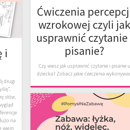
Ćwiczenia percepcj
wzrokowej czyli ja
usprawnić czytanie 
pisanie?
 i
Czy wiesz jak usprawnić czytanie i pisanie 
dziecka? Zobacz jakie ćwiczenia wykonywać
j drugi
ślę”.
rę słów.
wygląd
ferencje
 dużo na
e wiem