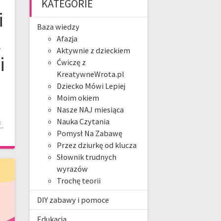
KATEGORIE
i
Baza wiedzy
k
Afazja
Aktywnie z dzieckiem
i
Ćwiczę z
KreatywneWrota.pl
Dziecko Mówi Lepiej
Moim okiem
Nasze NAJ miesiąca
u
Nauka Czytania
.
Pomysł Na Zabawę
Przez dziurkę od klucza
Słownik trudnych
wyrazów
Trochę teorii
DIY zabawy i pomoce
Edukacja