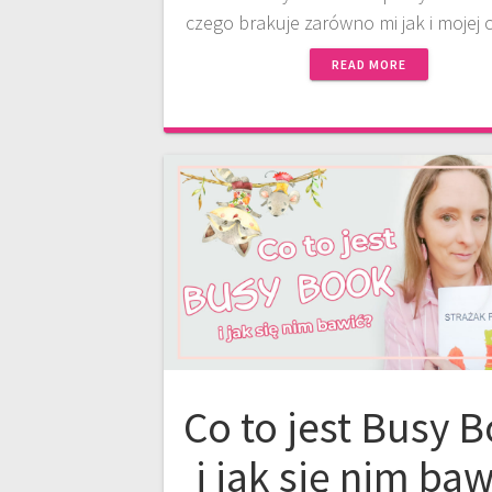
czego brakuje zarówno mi jak i mojej
READ MORE
Co to jest Busy 
i jak się nim baw