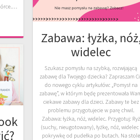
 córce.…
Zabawa: łyżka, nóż
widelec
Szukasz pomysłu na szybką, rozwijającą
zabawę dla Twojego dziecka? Zapraszam Ci
do nowego cyklu artykułów: „Pomysł na
zabawę”, w którym będę prezentowała Wa
ciekawe zabawy dla dzieci. Zabawy te bez
problemu przygotujecie w parę chwil.
Book
Zabawa: łyżka, nóż, widelec. Przygotuj: Ry
(suchy, nieugotowany), łyżkę, nóż, widelec 
ić?
pokrywkę od pudełka po butach. Na stol