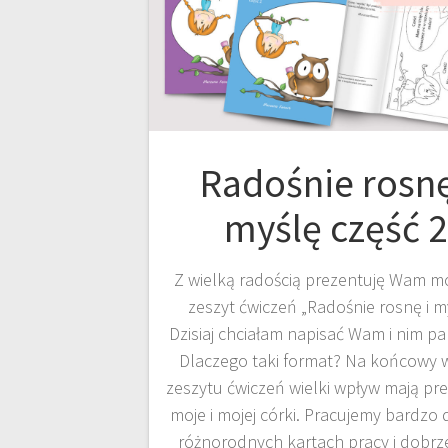
Radośnie rosnę
myślę część 2
Z wielką radością prezentuję Wam mó
zeszyt ćwiczeń „Radośnie rosnę i my
Dzisiaj chciałam napisać Wam i nim pa
Dlaczego taki format? Na końcowy 
zeszytu ćwiczeń wielki wpływ mają pre
moje i mojej córki. Pracujemy bardzo
różnorodnych kartach pracy i dobrz