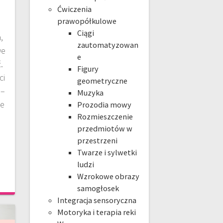
Ćwiczenia
prawopółkulowe
Ciągi
,
zautomatyzowan
we
e
.
Figury
ci
geometryczne
 –
Muzyka
ie
Prozodia mowy
Rozmieszczenie
przedmiotów w
przestrzeni
Twarze i sylwetki
ludzi
Wzrokowe obrazy
samogłosek
Integracja sensoryczna
Motoryka i terapia reki