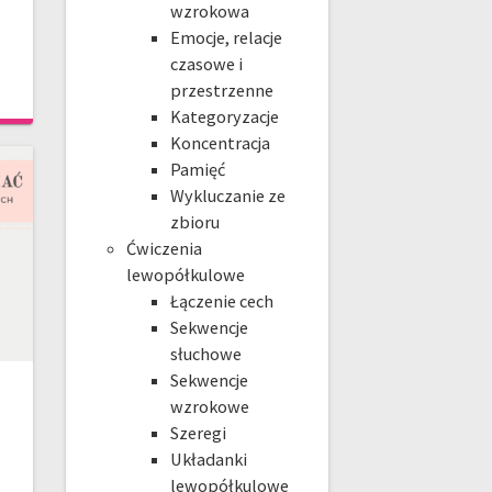
wzrokowa
Emocje, relacje
czasowe i
przestrzenne
Kategoryzacje
Koncentracja
Pamięć
Wykluczanie ze
zbioru
Ćwiczenia
lewopółkulowe
Łączenie cech
Sekwencje
słuchowe
Sekwencje
wzrokowe
Szeregi
Układanki
lewopółkulowe