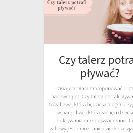
Czy talerz potra
pływać?
Dzisiaj chciałam zaproponować Ci 
badawczą pt. Czy talerz potrafi pływa
to zabawa, którą będziesz mogła prz
w parę chwil i która zachęci dziec
odkrywania oraz doświadczania. 
zabawy jest zapoznanie dziecka ze zj