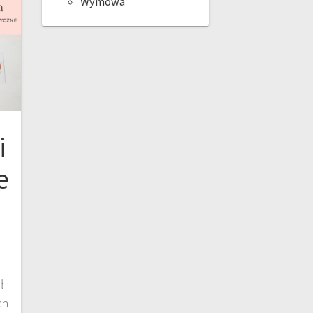
Wymowa
i
e
ł
ch