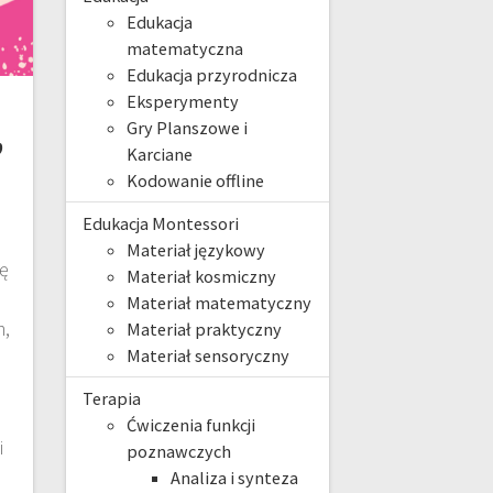
Edukacja
matematyczna
Edukacja przyrodnicza
Eksperymenty
,
Gry Planszowe i
Karciane
Kodowanie offline
Edukacja Montessori
Materiał językowy
ę
Materiał kosmiczny
Materiał matematyczny
m,
Materiał praktyczny
Materiał sensoryczny
Terapia
ż
Ćwiczenia funkcji
i
poznawczych
e
Analiza i synteza