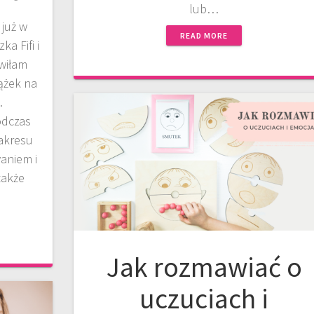
lub…
 już w
READ MORE
a Fifi i
wiłam
ążek na
.
odczas
zakresu
aniem i
także
Jak rozmawiać o
uczuciach i