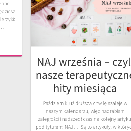
zebne
ędziesz
erzyki:
e…
NAJ września – czyl
nasze terapeutyczn
hity miesiąca
Październik już dłuższą chwilę szaleje w
naszym kalendarzu, więc nadrabiam
zaległości i nadszedł czas na kolejny artyku
pod tytułem: NAJ…. Są to artykuły, w który