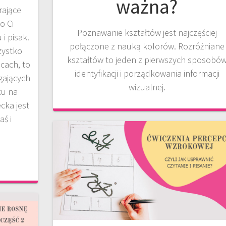
ważna?
rające
o Ci
Poznawanie kształtów jest najczęściej
i pisak.
połączone z nauką kolorów. Rozróżniane
zystko
kształtów to jeden z pierwszych sposobó
cach, to
identyfikacji i porządkowania informacji
gających
wizualnej.
ku na
cka jest
aś i