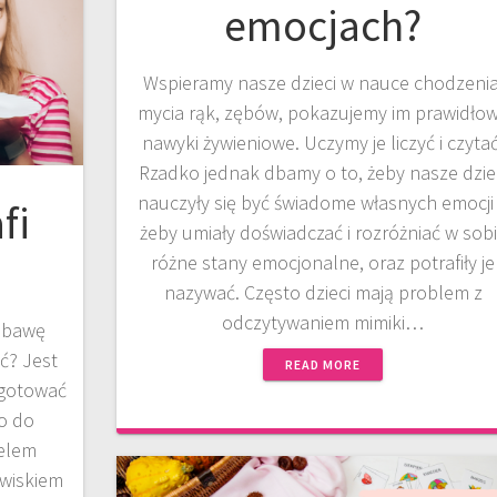
emocjach?
Wspieramy nasze dzieci w nauce chodzenia
mycia rąk, zębów, pokazujemy im prawidło
nawyki żywieniowe. Uczymy je liczyć i czytać
Rzadko jednak dbamy o to, żeby nasze dzie
nauczyły się być świadome własnych emocji
fi
żeby umiały doświadczać i rozróżniać w sob
różne stany emocjonalne, oraz potrafiły je
nazywać. Często dzieci mają problem z
odczytywaniem mimiki…
zabawę
ć? Jest
READ MORE
ygotować
ko do
Celem
awiskiem