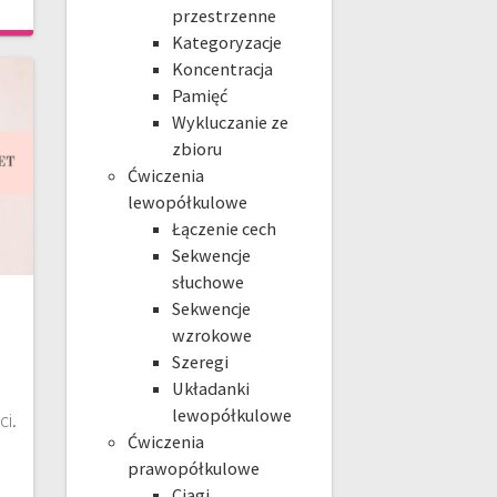
przestrzenne
Kategoryzacje
Koncentracja
Pamięć
Wykluczanie ze
zbioru
Ćwiczenia
lewopółkulowe
Łączenie cech
Sekwencje
słuchowe
Sekwencje
wzrokowe
Szeregi
Układanki
lewopółkulowe
ci.
Ćwiczenia
prawopółkulowe
Ciągi