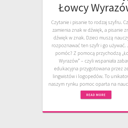
Łowcy Wyrazó
Czytanie i pisanie to rodzaj szyfru. C
zamienia znak w dźwięk, a pisanie z
dźwięk w znak. Dzieci muszą nauczy
rozpoznawać ten szyfr i go używać. 
pomóc? Z pomocą przychodzą „Ł
Wyrazów” – czyli wspaniała zab
edukacyjna przygotowana przez z
lingwistów i logopedów. To unikat
naszym rynku pomoc oparta na nau
READ MORE