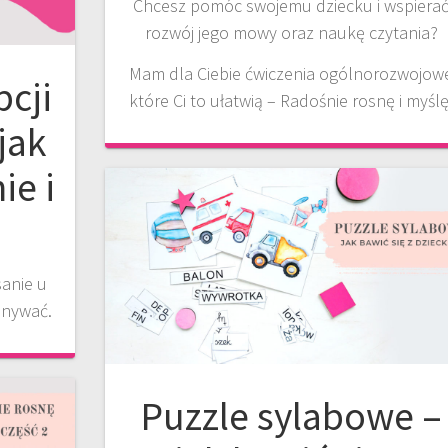
Chcesz pomóc swojemu dziecku i wspiera
rozwój jego mowy oraz naukę czytania?
Mam dla Ciebie ćwiczenia ogólnorozwojow
pcji
które Ci to ułatwią – Radośnie rosnę i myślę
jak
ie i
sanie u
onywać.
Puzzle sylabowe –