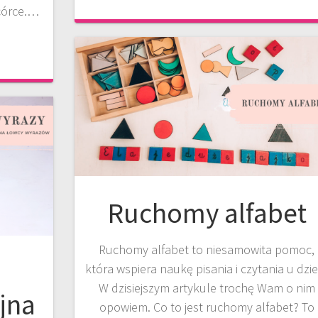
 córce.…
Ruchomy alfabet
Ruchomy alfabet to niesamowita pomoc,
–
która wspiera naukę pisania i czytania u dzie
W dzisiejszym artykule trochę Wam o nim
jna
opowiem. Co to jest ruchomy alfabet? To