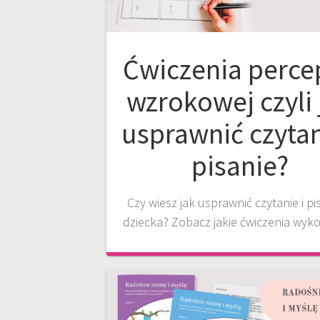
Ćwiczenia perce
wzrokowej czyli 
usprawnić czytan
pisanie?
Czy wiesz jak usprawnić czytanie i pi
dziecka? Zobacz jakie ćwiczenia wyk