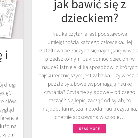
jak bawić się z
dzieckiem?
Nauka czytania jest podstawową
umiejętnością każdego człowieka. Jej
kształtowanie zaczyna się najczęściej w wie
 i
przedszkolnym. Jak pomóc dzieciom w
nauce? Istnieje kilka sposobów, z których
najskuteczniejszym jest zabawa. Czy wiesz, 
puzzle sylabowe wspomagają naukę
j drugi
czytania? Czytanie sylabowe – od czego
ślę”.
zacząć? Najlepiej zacząć od sylab, to
rę słów.
najpopularniejsza metoda nauki czytania,
wygląd
chętnie stosowana w szkole…
ferencje
 dużo na
READ MORE
e wiem