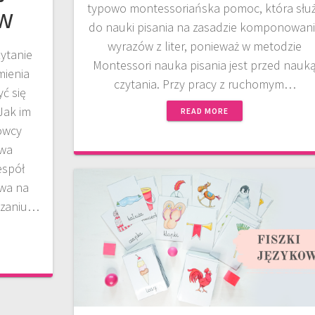
typowo montessoriańska pomoc, która słu
w
do nauki pisania na zasadzie komponowan
wyrazów z liter, ponieważ w metodzie
zytanie
Montessori nauka pisania jest przed nauk
mienia
czytania. Przy pracy z ruchomym…
ć się
Jak im
READ MORE
owcy
awa
espół
owa na
czaniu…