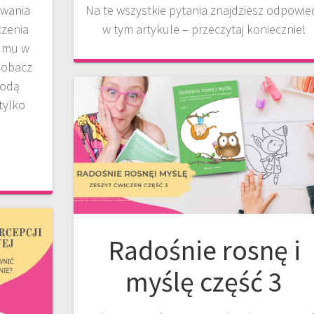
owania
Na te wszystkie pytania znajdziesz odpowie
czenia
w tym artykule – przeczytaj koniecznie!
 mu w
Zobacz
todą
tylko
Radośnie rosnę i
myślę część 3