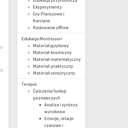
Edukacja przyrodnicza
Eksperymenty
Gry Planszowe i
Karciane
Kodowanie offline
Edukacja Montessori
Materiał językowy
ku
Materiał kosmiczny
Materiał matematyczny
Materiał praktyczny
że
Materiał sensoryczny
Terapia
Ćwiczenia funkcji
poznawczych
Analiza i synteza
wzrokowa
Emocje, relacje
czasowe i