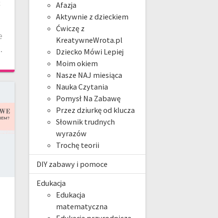
ć
Afazja
Aktywnie z dzieckiem
Ćwiczę z
e
KreatywneWrota.pl
.
Dziecko Mówi Lepiej
Moim okiem
Nasze NAJ miesiąca
Nauka Czytania
Pomysł Na Zabawę
Przez dziurkę od klucza
Słownik trudnych
wyrazów
Trochę teorii
DIY zabawy i pomoce
Edukacja
Edukacja
matematyczna