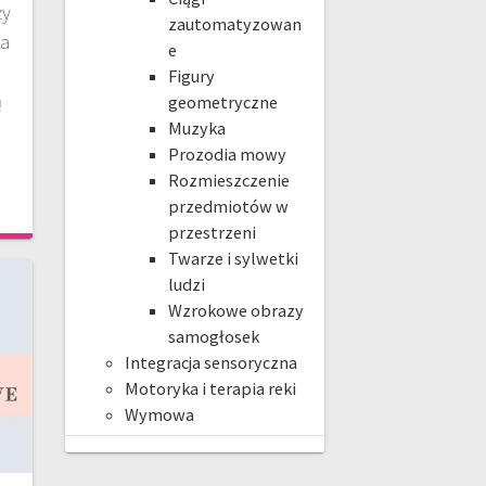
ży
zautomatyzowan
ia
e
Figury
ą
geometryczne
Muzyka
Prozodia mowy
Rozmieszczenie
przedmiotów w
przestrzeni
Twarze i sylwetki
ludzi
Wzrokowe obrazy
samogłosek
Integracja sensoryczna
Motoryka i terapia reki
Wymowa