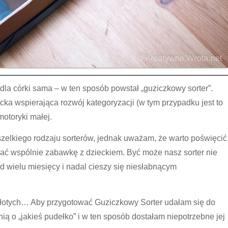
la córki sama – w ten sposób powstał „guziczkowy sorter”.
ecka wspierająca rozwój kategoryzacji (w tym przypadku jest to
motoryki małej.
zelkiego rodzaju sorterów, jednak uważam, że warto poświęcić
ować wspólnie zabawkę z dzieckiem. Być może nasz sorter nie
 od wielu miesięcy i nadal cieszy się niesłabnącym
 złotych… Aby przygotować Guziczkowy Sorter udałam się do
nią o „jakieś pudełko” i w ten sposób dostałam niepotrzebne jej