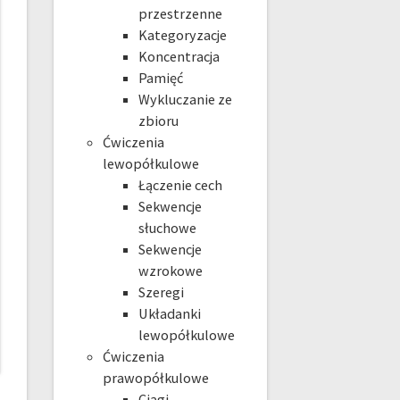
przestrzenne
Kategoryzacje
Koncentracja
Pamięć
Wykluczanie ze
zbioru
Ćwiczenia
lewopółkulowe
Łączenie cech
Sekwencje
słuchowe
Sekwencje
wzrokowe
Szeregi
Układanki
lewopółkulowe
Ćwiczenia
prawopółkulowe
Ciągi