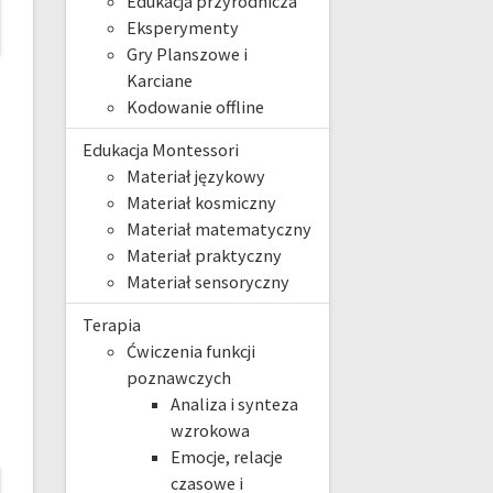
Edukacja przyrodnicza
Eksperymenty
Gry Planszowe i
Karciane
Kodowanie offline
Edukacja Montessori
Materiał językowy
Materiał kosmiczny
Materiał matematyczny
Materiał praktyczny
Materiał sensoryczny
Terapia
Ćwiczenia funkcji
poznawczych
Analiza i synteza
wzrokowa
Emocje, relacje
czasowe i