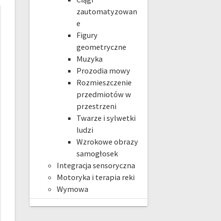
zautomatyzowan
e
Figury
geometryczne
Muzyka
Prozodia mowy
Rozmieszczenie
przedmiotów w
przestrzeni
Twarze i sylwetki
ludzi
Wzrokowe obrazy
samogłosek
Integracja sensoryczna
Motoryka i terapia reki
Wymowa