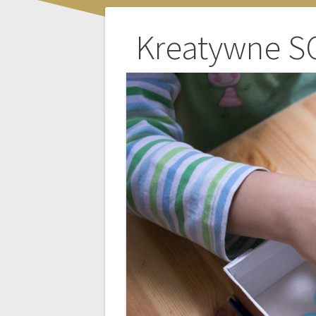
Nawigacja
Kreatywne SO
wpisu