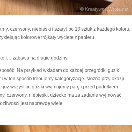
rny, czerwony, niebieski i szary) po 10 sztuk z każdego koloru.
yklejając kolorowe trójkąty wycięte z papieru
łko i….zabawa na długie godziny.
 sposób. Na przykład wkładam do każdej przegródki guzik
u” i w ten sposób trenujemy kategoryzacje. Można przy okazji
je już wszystkie guziki wyjmujemy parę i przed pudełkiem
rny, czerwony, niebieski. dziecko ma za zadanie wyjmować
ożliwości jest naprawdę wiele.