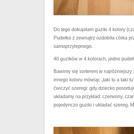
Do tego dokupiłam guziki 4 kolory (cza
Pudełko z zewnątrz ozdobiła córka prz
samoprzylepnego.
40 guzików w 4 kolorach, jedno pude
Bawimy się sorterem w najróżniejszy
innego koloru mówiąc „taki tu a taki t
ćwiczyć szeregi: gdy dziecko posortu
układamy na przykład: czerwony, cza
pojedynczo guziki i układać szereg. M