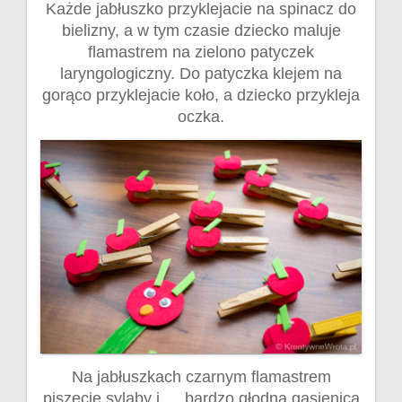
Każde jabłuszko przyklejacie na spinacz do
bielizny, a w tym czasie dziecko maluje
flamastrem na zielono patyczek
laryngologiczny. Do patyczka klejem na
gorąco przyklejacie koło, a dziecko przykleja
oczka.
Na jabłuszkach czarnym flamastrem
piszecie sylaby i…. bardzo głodna gąsienica