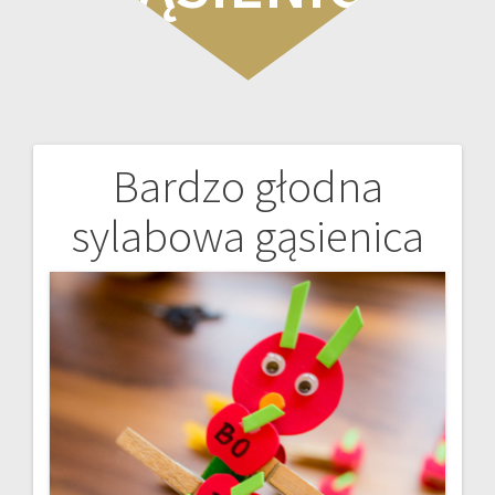
Bardzo głodna
Nawigacja
sylabowa gąsienica
wpisu