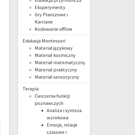
Edukacja przyrodnicza
Eksperymenty
Gry Planszowe i
Karciane
Kodowanie offline
Edukacja Montessori
Materiał językowy
Materiał kosmiczny
Materiał matematyczny
Materiał praktyczny
Materiał sensoryczny
Terapia
Ćwiczenia funkcji
poznawczych
Analiza i synteza
wzrokowa
Emocje, relacje
czasowe i