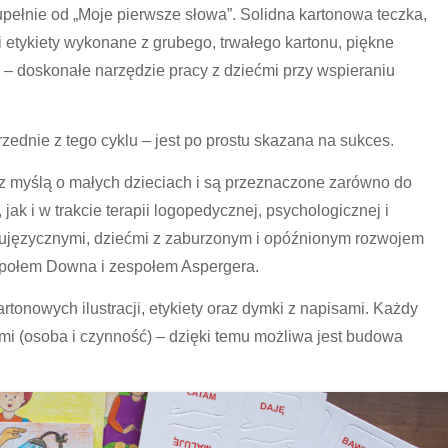
upełnie od „Moje pierwsze słowa”. Solidna kartonowa teczka,
i etykiety wykonane z grubego, trwałego kartonu, piękne
z – doskonałe narzędzie pracy z dziećmi przy wspieraniu
rzednie z tego cyklu – jest po prostu skazana na sukces.
 z myślą o małych dzieciach i są przeznaczone zarówno do
jak i w trakcie terapii logopedycznej, psychologicznej i
wujęzycznymi, dziećmi z zaburzonym i opóźnionym rozwojem
espołem Downa i zespołem Aspergera.
rtonowych ilustracji, etykiety oraz dymki z napisami. Każdy
mi (osoba i czynność) – dzięki temu możliwa jest budowa