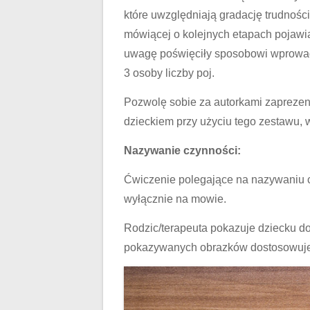
które uwzględniają gradację trudności
mówiącej o kolejnych etapach pojawia
uwagę poświęciły sposobowi wprowadz
3 osoby liczby poj.
Pozwolę sobie za autorkami zaprez
dzieckiem przy użyciu tego zestawu, 
Nazywanie czynności:
Ćwiczenie polegające na nazywaniu cz
wyłącznie na mowie.
Rodzic/terapeuta pokazuje dziecku dow
pokazywanych obrazków dostosowujemy