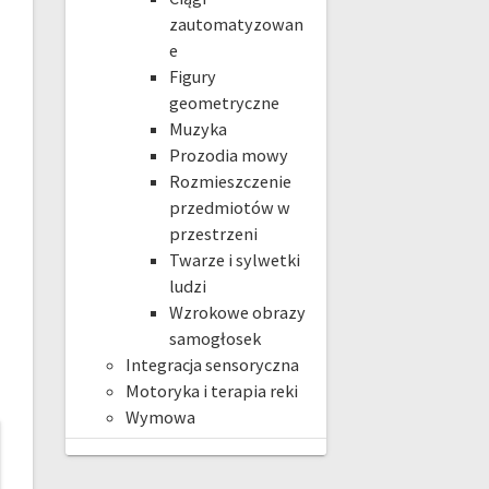
zautomatyzowan
e
Figury
geometryczne
Muzyka
Prozodia mowy
Rozmieszczenie
przedmiotów w
przestrzeni
Twarze i sylwetki
ludzi
Wzrokowe obrazy
samogłosek
Integracja sensoryczna
Motoryka i terapia reki
Wymowa