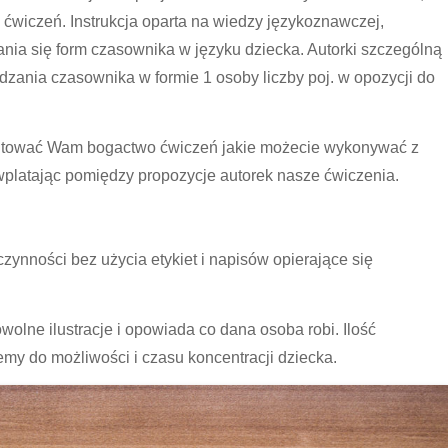
 ćwiczeń. Instrukcja oparta na wiedzy językoznawczej,
nia się form czasownika w języku dziecka. Autorki szczególną
ania czasownika w formie 1 osoby liczby poj. w opozycji do
entować Wam bogactwo ćwiczeń jakie możecie wykonywać z
wplatając pomiędzy propozycje autorek nasze ćwiczenia.
ynności bez użycia etykiet i napisów opierające się
olne ilustracje i opowiada co dana osoba robi. Ilość
 do możliwości i czasu koncentracji dziecka.