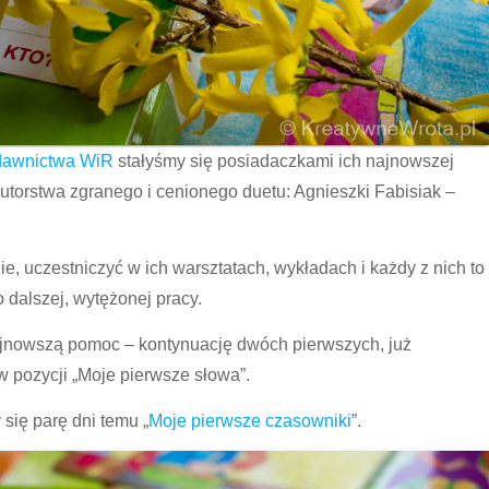
awnictwa WiR
stałyśmy się posiadaczkami ich najnowszej
autorstwa zgranego i cenionego duetu: Agnieszki Fabisiak –
, uczestniczyć w ich warsztatach, wykładach i każdy z nich to
dalszej, wytężonej pracy.
jnowszą pomoc – kontynuację dwóch pierwszych, już
w pozycji „Moje pierwsze słowa”.
ię parę dni temu „
Moje pierwsze czasowniki
”.