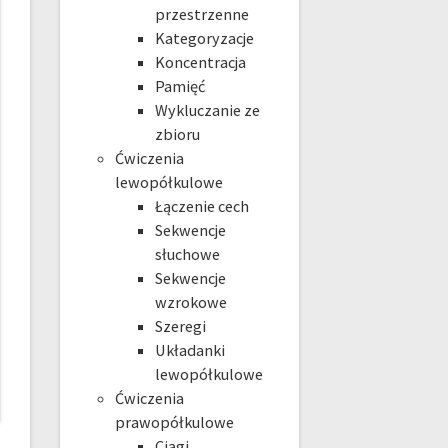
przestrzenne
Kategoryzacje
Koncentracja
Pamięć
Wykluczanie ze
zbioru
Ćwiczenia
lewopółkulowe
Łączenie cech
Sekwencje
słuchowe
Sekwencje
wzrokowe
Szeregi
Układanki
lewopółkulowe
Ćwiczenia
prawopółkulowe
Ciągi