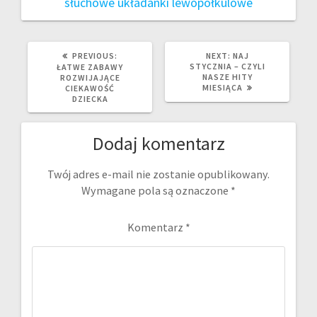
słuchowe
układanki lewopółkulowe
PREVIOUS
NEXT
PREVIOUS:
NEXT:
NAJ
POST:
POST:
STYCZNIA – CZYLI
ŁATWE ZABAWY
NASZE HITY
ROZWIJAJĄCE
MIESIĄCA
CIEKAWOŚĆ
DZIECKA
Dodaj komentarz
Twój adres e-mail nie zostanie opublikowany.
Wymagane pola są oznaczone
*
Komentarz
*