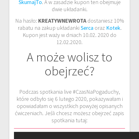
SkumajTo
. A w zasadzie kupon ten obejmuje
dwie układanki.
Na hasło:
KREATYWNEWROTA
dostaniesz 10%
rabatu na zakup układanki
Serca
oraz
Kotek
.
Kupon jest waży w dniach 10.02. 2020 do
12.02.2020.
A może wolisz to
obejrzeć?
Podczas spotkania live #CzasNaPogaduchy,
które odbyło się 6 lutego 2020, pokazywałam i
opowiadałam o wszystkich powyżej opisanych
ćwiczeniach. Jeśli chcesz możesz obejrzeć zapis
spotkania tutaj: