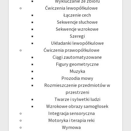
Wykluczanie ze zbioru
Ćwiczenia lewopółkulowe
Łączenie cech
Sekwencje słuchowe
Sekwencje wzrokowe
Szeregi
Układanki lewopółkulowe
Ćwiczenia prawopółkulowe
Ciągi zautomatyzowane
Figury geometryczne
Muzyka
Prozodia mowy
Rozmieszczenie przedmiotów w
przestrzeni
Twarze i sylwetki ludzi
Wzrokowe obrazy samogłosek
Integracja sensoryczna
Motoryka i terapia reki
Wymowa