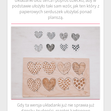
układanki ułóż serca i poproś dziecko, aby w
podstawie ułożyło taki sam wzór, jak ten który z
papierowych serduszek ułożyłaś ponad
planszą.
Gdy ta wersja układanki już nie sprawia już
dziecku trudności, rozetnij kartonowe