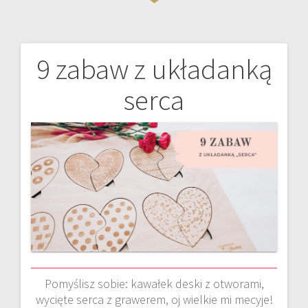
9 zabaw z układanką
Nawigacja
serca
wpisu
Pomyślisz sobie: kawałek deski z otworami,
wycięte serca z grawerem, oj wielkie mi mecyje!