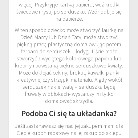
więcej. Przykryj je kartką papieru, weź kredki
świecowe i rysuj po serduszku. Wzór odbije się
na papierze.
W ten sposób dziecko może stworzyć laurkę na
Dzień Mamy lub Dzień Taty, może stworzyć
piękną pracę plastyczną domalowując potem
farbami do serduszek – łodygi. Liście może
stworzyć z wyciętego kolorowego papieru lub
krepiny i powstaną piękne serduszkowe kwiaty.
Może doklejać cekiny, brokat, kawałki pianki
kreatywnej czy strzępki materiału. A gdy wokół
serduszek naklei watę – serduszka będą
fruwały w obłokach- wystarczy im tylko
domalować skrzydła.
Podoba Ci się ta układanka?
Jeśli zastanawiasz się nad jej zakupem mam dla
Ciebie kupon rabatowy na jej zakup do sklepu