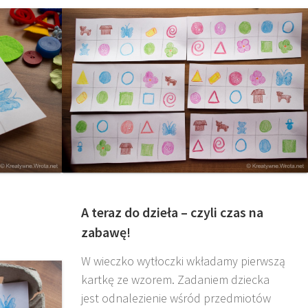
A teraz do dzieła – czyli czas na
zabawę!
W wieczko wytłoczki wkładamy pierwszą
kartkę ze wzorem. Zadaniem dziecka
jest odnalezienie wśród przedmiotów