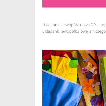
Układanka lewopółkulowa DIY – za
układanki lewopółkulowej z niczego