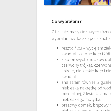
Co wybrałam?
Z tej całej masy ciekawych różno
wybrałam wytłoczkę po jajkach o
resztki filcu – wycięłam zie
kwadrat, zielone koło i żółt
z kolorowych drucików up
czerwony trójkąt, czerwon
spiralę, niebieskie koło i ni
kwadrat
znalazłam również: 2 guziki
niebieską nakrętkę od wo
mineralnej, 2 kwiatki z mate
niebieskiego motylka.
brązowy domek, brązowy m
niebieski smoczek oraz nie