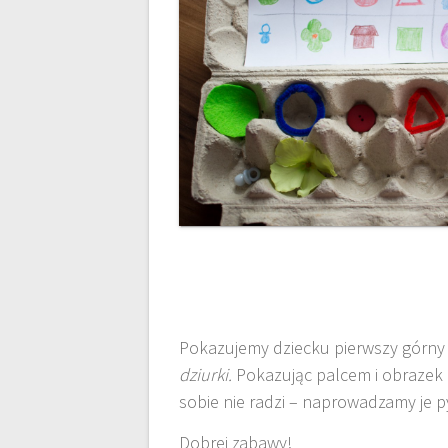
Pokazujemy dziecku pierwszy górny 
dziurki.
Pokazując palcem i obrazek i
sobie nie radzi – naprowadzamy je p
Dobrej zabawy!