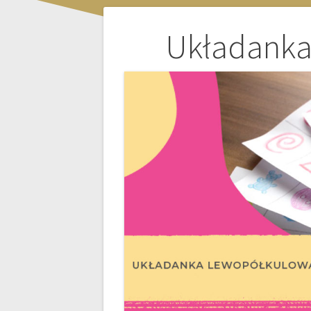
Nawigacja
Układanka
wpisu