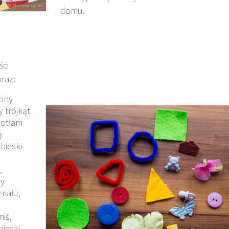
domu.
ści
raz:
lony
y trójkąt
lotłam
ą
ebieski
,
dy
riału,
iś,
bieski