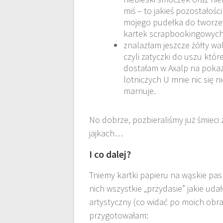
miś – to jakieś pozostałości
mojego pudełka do tworze
kartek scrapbookingowych
znalazłam jeszcze żółty wa
czyli zatyczki do uszu któr
dostałam w Axalp na poka
lotniczych U mnie nic się ni
marnuje.
No dobrze, pozbieraliśmy już śmiec
jajkach…
I co dalej?
Tniemy kartki papieru na wąskie paski
nich wszystkie „przydasie” jakie ud
artystyczny (co widać po moich ob
przygotowałam: