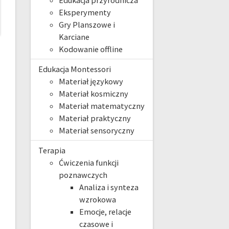
Edukacja przyrodnicza
Eksperymenty
Gry Planszowe i
Karciane
Kodowanie offline
Edukacja Montessori
Materiał językowy
Materiał kosmiczny
Materiał matematyczny
Materiał praktyczny
Materiał sensoryczny
Terapia
Ćwiczenia funkcji
poznawczych
Analiza i synteza
wzrokowa
Emocje, relacje
czasowe i