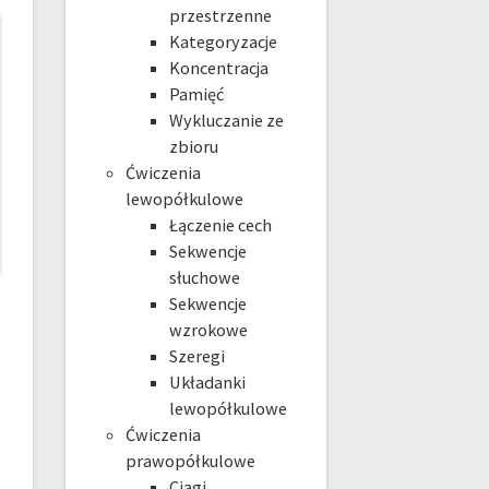
przestrzenne
Kategoryzacje
Koncentracja
Pamięć
Wykluczanie ze
zbioru
Ćwiczenia
lewopółkulowe
Łączenie cech
Sekwencje
słuchowe
Sekwencje
wzrokowe
Szeregi
Układanki
lewopółkulowe
Ćwiczenia
prawopółkulowe
Ciągi