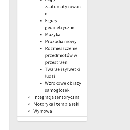
zautomatyzowan
e
Figury
geometryczne
Muzyka
Prozodia mowy
Rozmieszczenie
przedmiotów w
przestrzeni
Twarze i sylwetki
ludzi
Wzrokowe obrazy
samogłosek
Integracja sensoryczna
Motoryka i terapia reki
Wymowa