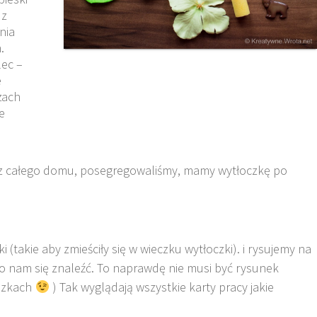
 z
nia
.
lec –
e
zach
e
i z całego domu, posegregowaliśmy, mamy wytłoczkę po
 (takie aby zmieściły się w wieczku wytłoczki). i rysujemy na
ało nam się znaleźć. To naprawdę nie musi być rysunek
razkach
) Tak wyglądają wszystkie karty pracy jakie