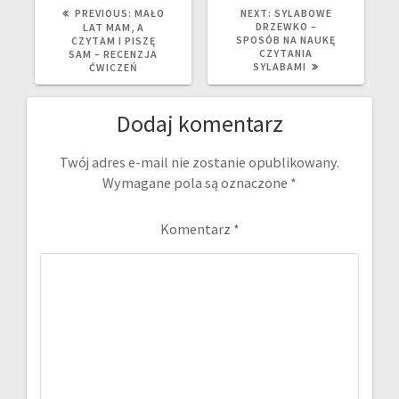
PREVIOUS
NEXT
PREVIOUS:
MAŁO
NEXT:
SYLABOWE
POST:
POST:
DRZEWKO –
LAT MAM, A
SPOSÓB NA NAUKĘ
CZYTAM I PISZĘ
CZYTANIA
SAM – RECENZJA
SYLABAMI
ĆWICZEŃ
Dodaj komentarz
Twój adres e-mail nie zostanie opublikowany.
Wymagane pola są oznaczone
*
Komentarz
*