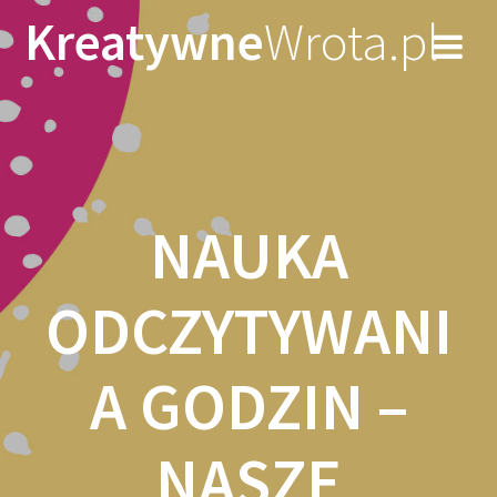
Skip
Kreatywne
Wrota.pl
to
content
NAUKA
ODCZYTYWANI
A GODZIN –
NASZE