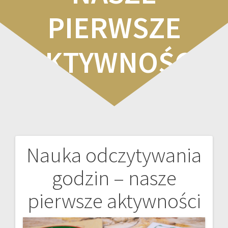
PIERWSZE
AKTYWNOŚCI
Nauka odczytywania
Nawigacja
godzin – nasze
wpisu
pierwsze aktywności