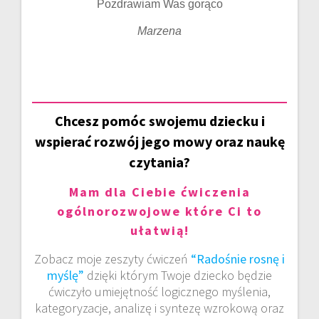
Pozdrawiam Was gorąco
Marzena
Chcesz pomóc swojemu dziecku i
wspierać rozwój jego mowy oraz naukę
czytania?
Mam dla Ciebie ćwiczenia
ogólnorozwojowe które Ci to
ułatwią!
Zobacz moje zeszyty ćwiczeń
“Radośnie rosnę i
myślę”
dzięki którym Twoje dziecko będzie
ćwiczyło umiejętność logicznego myślenia,
kategoryzacje, analizę i syntezę wzrokową oraz