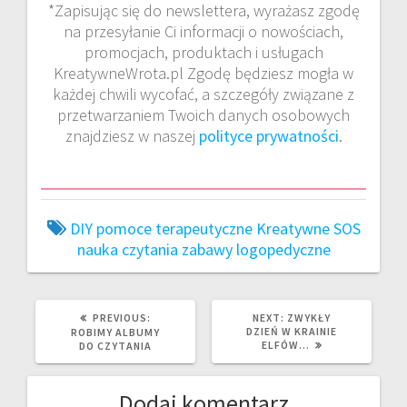
*Zapisując się do newslettera, wyrażasz zgodę
na przesyłanie Ci informacji o nowościach,
promocjach, produktach i usługach
KreatywneWrota.pl Zgodę będziesz mogła w
każdej chwili wycofać, a szczegóły związane z
przetwarzaniem Twoich danych osobowych
znajdziesz w naszej
polityce prywatności
.
DIY pomoce terapeutyczne
Kreatywne SOS
nauka czytania
zabawy logopedyczne
PREVIOUS
NEXT
PREVIOUS:
NEXT:
ZWYKŁY
POST:
POST:
DZIEŃ W KRAINIE
ROBIMY ALBUMY
ELFÓW…
DO CZYTANIA
Dodaj komentarz