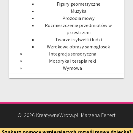
Figury geometryczne
Muzyka
Prozodia mowy
Rozmieszczenie przedmiotów w
przestrzeni
Twarze i sylwetki ludzi
Wzrokowe obrazy samogłosek
Integracja sensoryczna
Motoryka i terapia reki
Wymowa
© 2026 KreatywneWrota.pl. Marzena Fenert
Szukasz pomocy wspierających rozwój mowy dziecka?