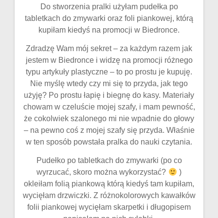
Do stworzenia pralki użyłam pudełka po
tabletkach do zmywarki oraz foli piankowej, którą
kupiłam kiedyś na promocji w Biedronce.
Zdradzę Wam mój sekret – za każdym razem jak
jestem w Biedronce i widzę na promocji różnego
typu artykuły plastyczne – to po prostu je kupuję.
Nie myślę wtedy czy mi się to przyda, jak tego
użyję? Po prostu łapię i biegnę do kasy. Materiały
chowam w czeluście mojej szafy, i mam pewność,
że cokolwiek szalonego mi nie wpadnie do głowy
– na pewno coś z mojej szafy się przyda. Właśnie
w ten sposób powstała pralka do nauki czytania.
Pudełko po tabletkach do zmywarki (po co
wyrzucać, skoro można wykorzystać?
)
okleiłam folią piankową którą kiedyś tam kupiłam,
wycięłam drzwiczki. Z różnokolorowych kawałków
folii piankowej wycięłam skarpetki i długopisem