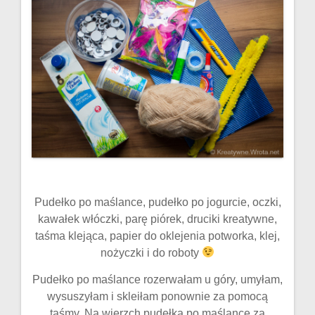
Pudełko po maślance, pudełko po jogurcie, oczki,
kawałek włóczki, parę piórek, druciki kreatywne,
taśma klejąca, papier do oklejenia potworka, klej,
nożyczki i do roboty
Pudełko po maślance rozerwałam u góry, umyłam,
wysuszyłam i skleiłam ponownie za pomocą
taśmy. Na wierzch pudełka po maślance za