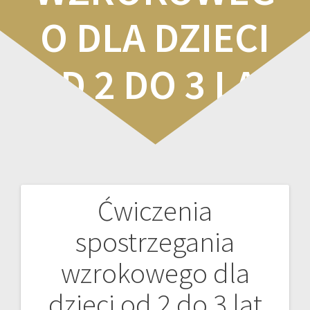
O DLA DZIECI
OD 2 DO 3 LAT
Ćwiczenia
Nawigacja
spostrzegania
wpisu
wzrokowego dla
dzieci od 2 do 3 lat