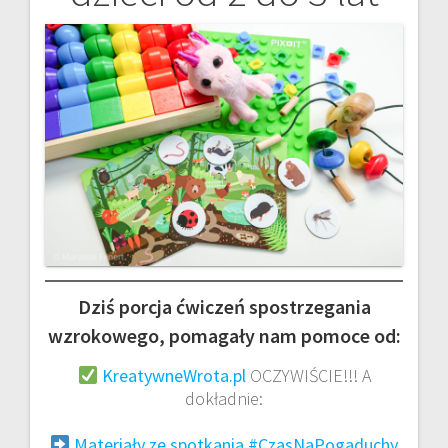
Dziś porcja ćwiczeń spostrzegania
wzrokowego, pomagały nam pomoce od:
KreatywneWrota.pl
OCZYWIŚCIE!!! A
dokładnie:
Materiały ze spotkania #CzasNaPogaduchy