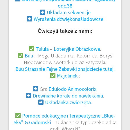
odc.38
Układam sekwencje
Wyrażenia dźwiękonaśladowcze
Ćwiczyli także z nami:
Tulula
–
Loteryjka Obrazkowa
.
Buu
– Mega Układanka, Kolornica, Borys
Niedżwiedź w sweterku oraz Patyczaki.
Buu Strasznie Fajne Zabawki znajdziecie tutaj.
Majolinek
:
Gra
Edulodo Animocolorix
.
Drewniane korale do nawlekania
.
Układanka zwierzęta
.
Pomoce edukacyjne i terapeutyczne „Blue-
Sky” G.Gadomski
– Układanka typu czekoladka
czyli „Wtyczki”.