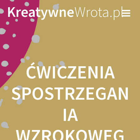
Skip
Kreatywne
Wrota.pl
to
content
ĆWICZENIA
SPOSTRZEGAN
IA
WZROKOWEG