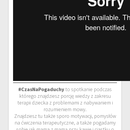
#CzasNaPogaduchy
to spotkanie podczas
którego znajdziesz porcję wiedzy z zakresu
terapii dziecka z problemami z nabywaniem i
rozumieniem mowy.
Znajdziesz tu także sporo motywacji, pomysłów
na ćwiczenia terapeutyczne, a także pogadamy
sobie jak mama z mamą przy kawie i ciastku o