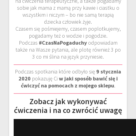
na ćwiczenia terapeutyczne, a także pogadamy
sobie jak mama z mamą przy kawie i ciastku o
wszystkim i niczym – bo nie samą terapią
dziecka człowiek żyje.
Czasem się pośmiejemy, czasem poplotkujemy,
pogadamy też o wodzie i pogodzie.
Podczas
#CzasNaPogaduchy
odpowiadam
także na Wasze pytania, ale plotę również 3 po
3 co mi ślina na język przyniesie.
Podczas spotkania które odbyło się
9 stycznia
2020
pokazuję Ci
w jaki sposób bawić się i
ćwiczyć na pomocach z mojego sklepu
.
Zobacz jak wykonywać
ćwiczenia i na co zwrócić uwagę