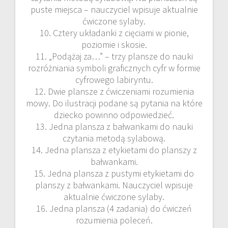
puste miejsca – nauczyciel wpisuje aktualnie
ćwiczone sylaby.
10. Cztery układanki z cięciami w pionie,
poziomie i skosie.
11. „Podążaj za…” – trzy plansze do nauki
rozróżniania symboli graficznych cyfr w formie
cyfrowego labiryntu.
12. Dwie plansze z ćwiczeniami rozumienia
mowy. Do ilustracji podane są pytania na które
dziecko powinno odpowiedzieć.
13. Jedna plansza z bałwankami do nauki
czytania metodą sylabową.
14. Jedna plansza z etykietami do planszy z
bałwankami.
15. Jedna plansza z pustymi etykietami do
planszy z bałwankami. Nauczyciel wpisuje
aktualnie ćwiczone sylaby.
16. Jedna plansza (4 zadania) do ćwiczeń
rozumienia poleceń.