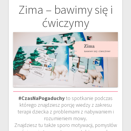
Zima – bawimy się i
Nawigacja
ćwiczymy
wpisu
#CzasNaPogaduchy
to spotkanie podczas
którego znajdziesz porcję wiedzy z zakresu
terapii dziecka z problemami z nabywaniem i
rozumieniem mowy.
Znajdziesz tu także sporo motywacji, pomysłów