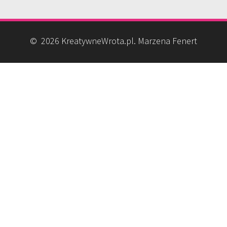
© 2026 KreatywneWrota.pl. Marzena Fenert