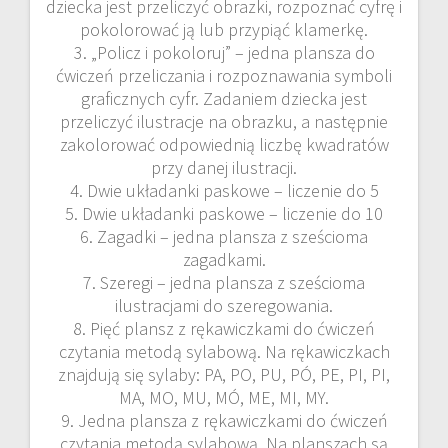
dziecka jest przeliczyć obrazki, rozpoznać cyfrę i
pokolorować ją lub przypiąć klamerkę.
3. „Policz i pokoloruj” – jedna plansza do
ćwiczeń przeliczania i rozpoznawania symboli
graficznych cyfr. Zadaniem dziecka jest
przeliczyć ilustracje na obrazku, a następnie
zakolorować odpowiednią liczbę kwadratów
przy danej ilustracji.
4. Dwie układanki paskowe – liczenie do 5
5. Dwie układanki paskowe – liczenie do 10
6. Zagadki – jedna plansza z sześcioma
zagadkami.
7. Szeregi – jedna plansza z sześcioma
ilustracjami do szeregowania.
8. Pięć plansz z rękawiczkami do ćwiczeń
czytania metodą sylabową. Na rękawiczkach
znajdują się sylaby: PA, PO, PU, PÓ, PE, PI, PI,
MA, MO, MU, MÓ, ME, MI, MY.
9. Jedna plansza z rękawiczkami do ćwiczeń
czytania metodą sylabową. Na planszach są