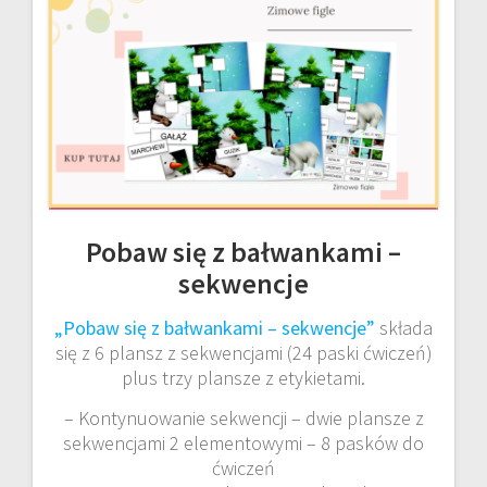
Pobaw się z bałwankami –
sekwencje
„Pobaw się z bałwankami – sekwencje”
składa
się z 6 plansz z sekwencjami (24 paski ćwiczeń)
plus trzy plansze z etykietami.
– Kontynuowanie sekwencji – dwie plansze z
sekwencjami 2 elementowymi – 8 pasków do
ćwiczeń