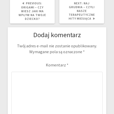
PREVIOUS
NEXT
PREVIOUS:
NEXT:
NAJ
POST:
POST:
GRUDNIA – CZYLI
ORIGAMI – CZY
NASZE
WIESZ JAKI MA
TERAPEUTYCZNE
WPŁYW NA TWOJE
HITY MIESIĄCA
DZIECKO?
Dodaj komentarz
Twój adres e-mail nie zostanie opublikowany.
Wymagane pola są oznaczone
*
Komentarz
*