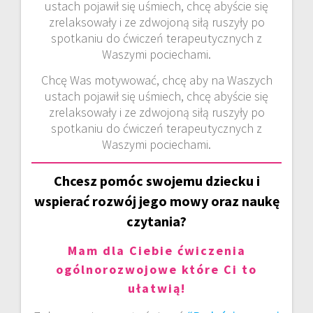
ustach pojawił się uśmiech, chcę abyście się
zrelaksowały i ze zdwojoną siłą ruszyły po
spotkaniu do ćwiczeń terapeutycznych z
Waszymi pociechami.
Chcę Was motywować, chcę aby na Waszych
ustach pojawił się uśmiech, chcę abyście się
zrelaksowały i ze zdwojoną siłą ruszyły po
spotkaniu do ćwiczeń terapeutycznych z
Waszymi pociechami.
Chcesz pomóc swojemu dziecku i
wspierać rozwój jego mowy oraz naukę
czytania?
Mam dla Ciebie ćwiczenia
ogólnorozwojowe które Ci to
ułatwią!