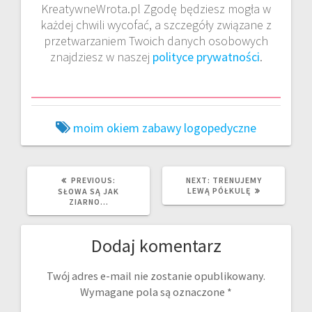
KreatywneWrota.pl Zgodę będziesz mogła w
każdej chwili wycofać, a szczegóły związane z
przetwarzaniem Twoich danych osobowych
znajdziesz w naszej
polityce prywatności
.
moim okiem
zabawy logopedyczne
PREVIOUS
NEXT
PREVIOUS:
NEXT:
TRENUJEMY
POST:
POST:
LEWĄ PÓŁKULĘ
SŁOWA SĄ JAK
ZIARNO…
Dodaj komentarz
Twój adres e-mail nie zostanie opublikowany.
Wymagane pola są oznaczone
*