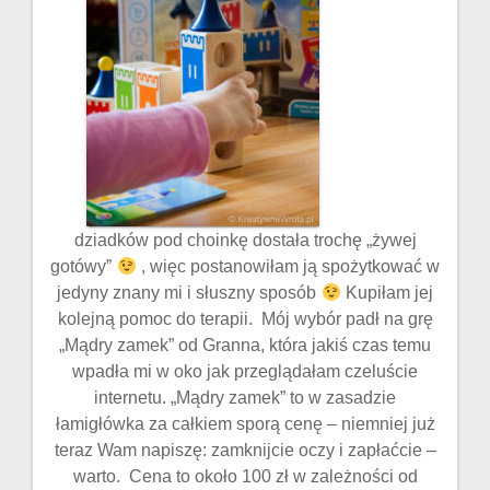
dziadków pod choinkę dostała trochę „żywej
gotówy”
, więc postanowiłam ją spożytkować w
jedyny znany mi i słuszny sposób
Kupiłam jej
kolejną pomoc do terapii. Mój wybór padł na grę
„Mądry zamek” od Granna, która jakiś czas temu
wpadła mi w oko jak przeglądałam czeluście
internetu. „Mądry zamek” to w zasadzie
łamigłówka za całkiem sporą cenę – niemniej już
teraz Wam napiszę: zamknijcie oczy i zapłaćcie –
warto. Cena to około 100 zł w zależności od