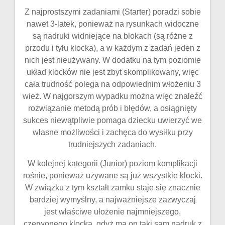
Z najprostszymi zadaniami (Starter) poradzi sobie
nawet 3-latek, ponieważ na rysunkach widoczne
są nadruki widniejące na blokach (są różne z
przodu i tyłu klocka), a w każdym z zadań jeden z
nich jest nieużywany. W dodatku na tym poziomie
układ klocków nie jest zbyt skomplikowany, więc
cała trudność polega na odpowiednim włożeniu 3
wież. W najgorszym wypadku można więc znaleźć
rozwiązanie metodą prób i błędów, a osiągnięty
sukces niewątpliwie pomaga dziecku uwierzyć we
własne możliwości i zachęca do wysiłku przy
trudniejszych zadaniach.
W kolejnej kategorii (Junior) poziom komplikacji
rośnie, ponieważ używane są już wszystkie klocki.
W związku z tym kształt zamku staje się znacznie
bardziej wymyślny, a najważniejsze zazwyczaj
jest właściwe ułożenie najmniejszego,
czerwonego klocka, gdyż ma on taki sam nadruk z