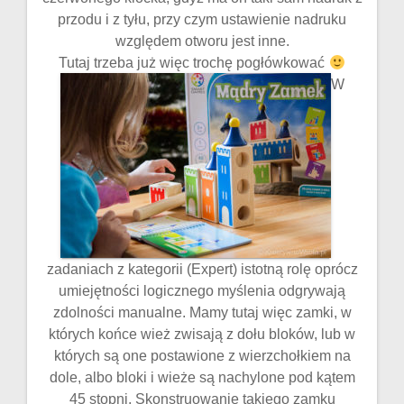
przodu i z tyłu, przy czym ustawienie nadruku
względem otworu jest inne.
Tutaj trzeba już więc trochę pogłówkować
W
zadaniach z kategorii (Expert) istotną rolę oprócz
umiejętności logicznego myślenia odgrywają
zdolności manualne. Mamy tutaj więc zamki, w
których końce wież zwisają z dołu bloków, lub w
których są one postawione z wierzchołkiem na
dole, albo bloki i wieże są nachylone pod kątem
45 stopni. Skonstruowanie takiego zamku