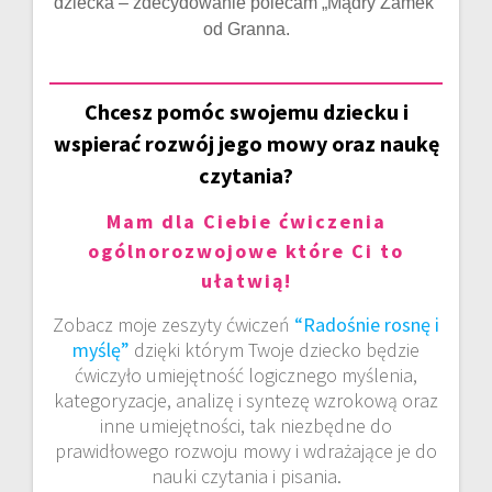
dziecka – zdecydowanie polecam „Mądry Zamek”
od Granna.
Chcesz pomóc swojemu dziecku i
wspierać rozwój jego mowy oraz naukę
czytania?
Mam dla Ciebie ćwiczenia
ogólnorozwojowe które Ci to
ułatwią!
Zobacz moje zeszyty ćwiczeń
“Radośnie rosnę i
myślę”
dzięki którym Twoje dziecko będzie
ćwiczyło umiejętność logicznego myślenia,
kategoryzacje, analizę i syntezę wzrokową oraz
inne umiejętności, tak niezbędne do
prawidłowego rozwoju mowy i wdrażające je do
nauki czytania i pisania.