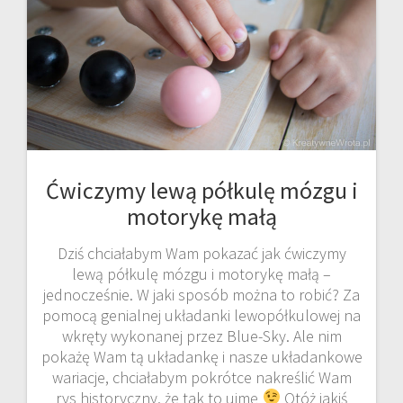
Ćwiczymy lewą półkulę mózgu i
motorykę małą
Dziś chciałabym Wam pokazać jak ćwiczymy
lewą półkulę mózgu i motorykę małą –
jednocześnie. W jaki sposób można to robić? Za
pomocą genialnej układanki lewopółkulowej na
wkręty wykonanej przez Blue-Sky. Ale nim
pokażę Wam tą układankę i nasze układankowe
wariacje, chciałabym pokrótce nakreślić Wam
rys historyczny, że tak to ujmę
Otóż jakiś