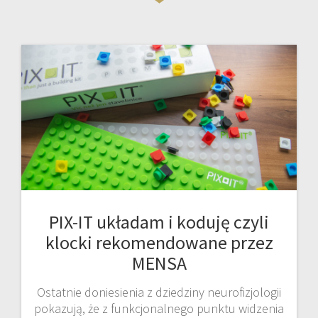
PIX-IT układam i koduję czyli
klocki rekomendowane przez
MENSA
Ostatnie doniesienia z dziedziny neurofizjologii
pokazują, że z funkcjonalnego punktu widzenia