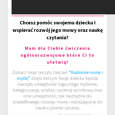
Chcesz pomóc swojemu dziecku i
wspierać rozwój jego mowy oraz naukę
czytania?
Mam dla Ciebie ćwiczenia
ogólnorozwojowe które Ci to
ułatwią!
Zobacz moje zeszyty ćwiczeń
“Radośnie rosnę i
myślę”
dzięki którym Twoje dziecko będzie
ćwiczyło umiejętność logicznego myślenia,
kategoryzacje, analizę i syntezę wzrokową oraz
inne umiejętności, tak niezbędne do
prawidłowego rozwoju mowy i wdrażające je do
nauki czytania i pisania.