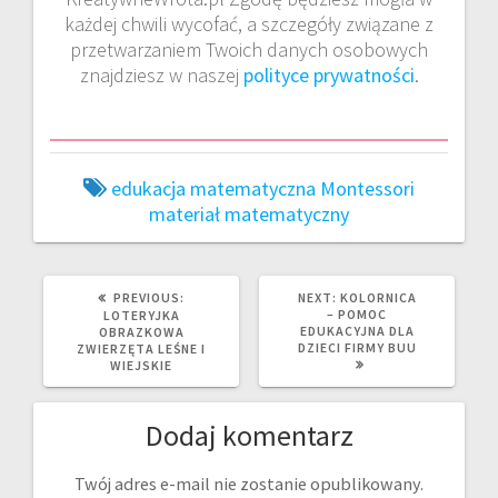
każdej chwili wycofać, a szczegóły związane z
przetwarzaniem Twoich danych osobowych
znajdziesz w naszej
polityce prywatności
.
edukacja matematyczna
Montessori
materiał matematyczny
PREVIOUS
NEXT
PREVIOUS:
NEXT:
KOLORNICA
POST:
POST:
– POMOC
LOTERYJKA
EDUKACYJNA DLA
OBRAZKOWA
DZIECI FIRMY BUU
ZWIERZĘTA LEŚNE I
WIEJSKIE
Dodaj komentarz
Twój adres e-mail nie zostanie opublikowany.