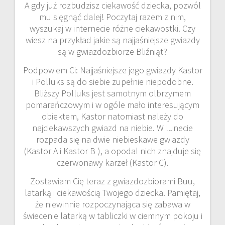
A gdy już rozbudzisz ciekawość dziecka, pozwól
mu sięgnąć dalej! Poczytaj razem z nim,
wyszukaj w internecie różne ciekawostki. Czy
wiesz na przykład jakie są najjaśniejsze gwiazdy
są w gwiazdozbiorze Bliźniąt?
Podpowiem Ci: Najjaśniejsze jego gwiazdy Kastor
i Polluks są do siebie zupełnie niepodobne.
Bliższy Polluks jest samotnym olbrzymem
pomarańczowym i w ogóle mało interesującym
obiektem, Kastor natomiast należy do
najciekawszych gwiazd na niebie. W lunecie
rozpada się na dwie niebieskawe gwiazdy
(Kastor A i Kastor B ), a opodal nich znajduje się
czerwonawy karzeł (Kastor C).
Zostawiam Cię teraz z gwiazdozbiorami Buu,
latarką i ciekawością Twojego dziecka. Pamiętaj,
że niewinnie rozpoczynająca się zabawa w
świecenie latarką w tabliczki w ciemnym pokoju i