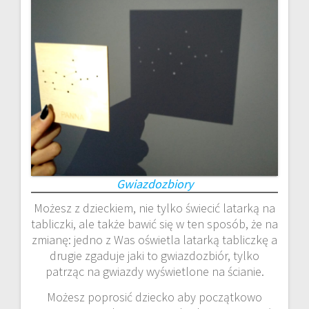
Gwiazdozbiory
Możesz z dzieckiem, nie tylko świecić latarką na
tabliczki, ale także bawić się w ten sposób, że na
zmianę: jedno z Was oświetla latarką tabliczkę a
drugie zgaduje jaki to gwiazdozbiór, tylko
patrząc na gwiazdy wyświetlone na ścianie.
Możesz poprosić dziecko aby początkowo