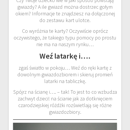
Czy Twoje dziecko wie w jaki sposób powstają
gwiazdy? A ile gwiazd można dostrzec gołym
okiem? Informacje te znajdziesz na dołączonej
do zestawu kart ulotce.
Co wyróżnia te karty? Oczywiście oprócz
oczywistego, że takiego typu pomocy po prostu
nie ma na naszym rynku…
Weź latarkę i….
zgaś światło w pokoju… Weź do ręki kartę z
dowolnym gwiazdozbiorem i skieruj promień
latarki na tabliczkę.
Spójrz na ścianę i…. – tak! To jest to co wzbudza
zachwyt dzieci! na ścianie jak za dotknięciem
czarodziejskiej różdżki rozświetlają się różne
gwiazdozbiory.