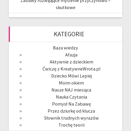
Zabawy rozwijające myślenie przyczynowo –
skutkowe
KATEGORIE
Baza wiedzy
Afazja
Aktywnie z dzieckiem
Ćwiczę z KreatywneWrota.pl
Dziecko Mówi Lepiej
Moim okiem
Nasze NAJ miesiąca
Nauka Czytania
Pomysł Na Zabawę
Przez dziurkę od klucza
Słownik trudnych wyrazów
Trochę teorii