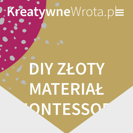
Skip
Kreatywne
Wrota.pl
to
content
DIY ZŁOTY
MATERIAŁ
MONTESSORI