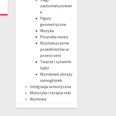
zautomatyzowan
e
Figury
geometryczne
Muzyka
Prozodia mowy
Rozmieszczenie
przedmiotów w
przestrzeni
Twarze i sylwetki
ludzi
Wzrokowe obrazy
samogłosek
Integracja sensoryczna
Motoryka i terapia reki
Wymowa