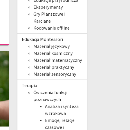
Edukacja przyrodnicza
Eksperymenty
Gry Planszowe i
Karciane
Kodowanie offline
Edukacja Montessori
Materiał językowy
Materiał kosmiczny
Materiał matematyczny
Materiał praktyczny
Materiał sensoryczny
Terapia
Ćwiczenia funkcji
poznawczych
Analiza i synteza
wzrokowa
Emocje, relacje
czasowe i