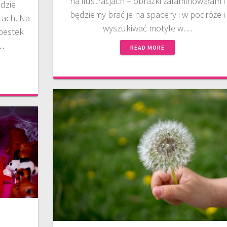
na ilustracjach – obrazki zalaminowałam i
ędzie
będziemy brać je na spacery i w podróże i
tach. Na
wyszukiwać motyle w…
 pestek
.…
READ MORE