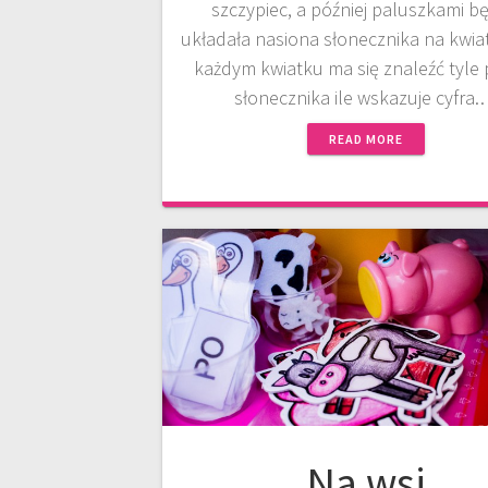
szczypiec, a później paluszkami b
układała nasiona słonecznika na kwia
każdym kwiatku ma się znaleźć tyle
słonecznika ile wskazuje cyfra
READ MORE
Na wsi