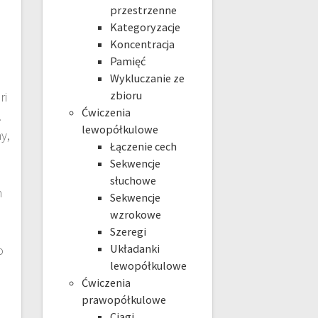
przestrzenne
Kategoryzacje
Koncentracja
Pamięć
Wykluczanie ze
zbioru
ri
Ćwiczenia
.
lewopółkulowe
y,
Łączenie cech
Sekwencje
słuchowe
h
Sekwencje
m
wzrokowe
Szeregi
Układanki
o
lewopółkulowe
Ćwiczenia
prawopółkulowe
Ciągi