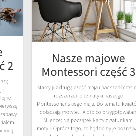
e
Nasze majowe
ć 2
Montessori część 3
bazę
Mamy już drugą cześć maja i nadszedł czas 
ja.
rozszerzenie tematyki naszego
lejne
Montessoriańskiego maja. Do tematu kwiat
ierwszą
dołączają motyle. A oto co przygotowała
 zabawy
Milence: Na początek karty z gatunkami
riałem
motyli. Oprócz tego, że będziemy je poznaw
pomocą