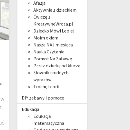
Afazja
Aktywnie z dzieckiem
Ćwiczę z
KreatywneWrota.pl
Dziecko Mówi Lepiej
Moim okiem
Nasze NAJ miesiąca
Nauka Czytania
Pomysł Na Zabawę
Przez dziurkę od klucza
Słownik trudnych
wyrazów
na
Trochę teorii
DIY zabawy i pomoce
ów
m
Edukacja
Edukacja
ać
matematyczna