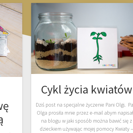
Cykl życia kwiatów
wę
Dziś post na specjalne życzenie Pani Olgi. Pa
Olga prosiła mnie przez e-mail abym napisa
ą
na blogu w jaki sposób można bawić się z
dzieckiem używając mojej pomocy Kwiaty 