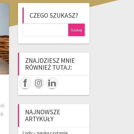
CZEGO SZUKASZ?
Szukaj:
ZNAJDZIESZ MNIE
RÓWNIEŻ TUTAJ:
ni
NAJNOWSZE
ła
ARTYKUŁY
–
Lody – nauka czytania