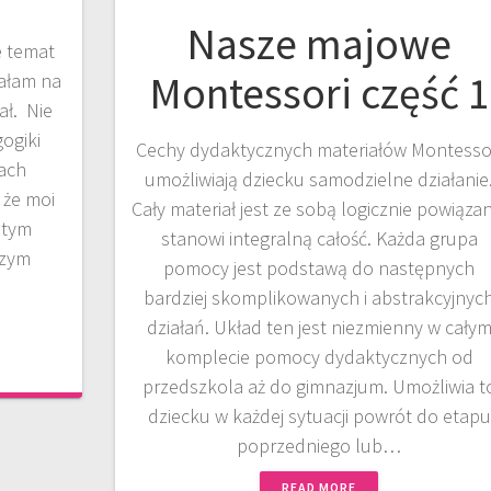
Nasze majowe
e temat
Montessori część 1
tałam na
ał. Nie
ogiki
Cechy dydaktycznych materiałów Montesso
łach
umożliwiają dziecku samodzielne działanie
 że moi
Cały materiał jest ze sobą logicznie powiązan
 tym
stanowi integralną całość. Każda grupa
szym
pomocy jest podstawą do następnych
bardziej skomplikowanych i abstrakcyjnyc
działań. Układ ten jest niezmienny w cały
komplecie pomocy dydaktycznych od
przedszkola aż do gimnazjum. Umożliwia t
dziecku w każdej sytuacji powrót do etapu
poprzedniego lub…
READ MORE