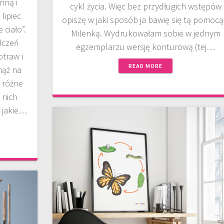
nną i
cykl życia. Więc bez przydługich wstępów
lipiec
opiszę w jaki sposób ja bawię się tą pomocą
ciało”.
Milenką. Wydrukowałam sobie w jednym
dczeń
egzemplarzu wersję konturową (tej…
traw i
READ MORE
mąż na
 różne
 nich
a jakie…