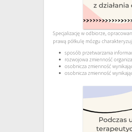
Specjalizację w odbiorze, opracowan
prawą półkulę mózgu charakteryzuj
sposób przetwarzania informac
rozwojowa zmienność organizac
osobnicza zmienność wynikając
osobnicza zmienność wynikając