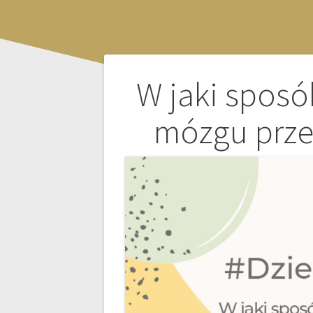
Nawigacja
W jaki sposó
wpisu
mózgu prze