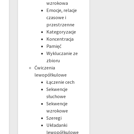
wzrokowa
Emocje, relacje
czasowe i
przestrzenne
Kategoryzacje
Koncentracja
Pamięć
Wykluczanie ze
zbioru
Ćwiczenia
lewopółkulowe
Łączenie cech
Sekwencje
słuchowe
Sekwencje
wzrokowe
Szeregi
Układanki
lewopółkulowe