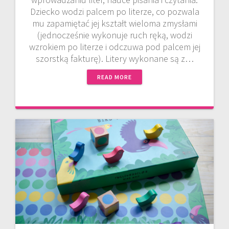
Dziecko wodzi palcem po literze, co pozwala
mu zapamiętać jej kształt wieloma zmysłami
(jednocześnie wykonuje ruch ręką, wodzi
wzrokiem po literze i odczuwa pod palcem jej
szorstką fakturę). Litery wykonane są z…
READ MORE