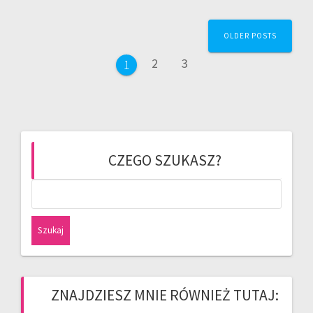
Posts
OLDER POSTS
navigation
Page
Page
2
3
Page
1
CZEGO SZUKASZ?
Szukaj:
ZNAJDZIESZ MNIE RÓWNIEŻ TUTAJ: