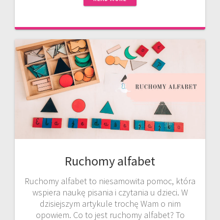
Ruchomy alfabet
Ruchomy alfabet to niesamowita pomoc, która
wspiera naukę pisania i czytania u dzieci. W
dzisiejszym artykule trochę Wam o nim
opowiem. Co to jest ruchomy alfabet? To