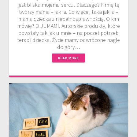
jest bliska mojemu sercu. Dlaczego? Firmę tę
tworzy mama – jak ja. Co więcej, taka jak ja –
mama dziecka z niepełnosprawnością. O kim
mówię? O JUMAMI. Autorskie produkty, które
powstały tak jak u mnie – na poczet potrzeb
terapii dziecka. Życie mamy odwrócone nagle
do góry…
READ MORE