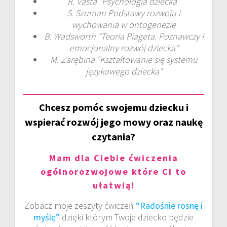
R. Vasta “Psychologia dziecka”
S. Szuman Podstawy rozwoju i
wychowania w ontogenezie
B. Wadsworth “Teoria Piageta. Poznawczy i
emocjonalny rozwój dziecka”
M. Zarębina “Kształtowanie się systemu
językowego dziecka”
Chcesz pomóc swojemu dziecku i
wspierać rozwój jego mowy oraz naukę
czytania?
Mam dla Ciebie ćwiczenia
ogólnorozwojowe które Ci to
ułatwią!
Zobacz moje zeszyty ćwiczeń
“Radośnie rosnę i
myślę”
dzięki którym Twoje dziecko będzie