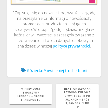
*Zapisując się do newslettera, wyrażasz zgodę
na przesyłanie Ci informacji o nowościach,
promocjach, produktach i usługach
KreatywneWrota.pl Zgodę będziesz mogła w
każdej chwili wycofać, a szczegóły związane z
przetwarzaniem Twoich danych osobowych
znajdziesz w naszej
polityce prywatności
.
#DzieckoMówiLepiej
trochę teorii
PREVIOUS
NEXT
PREVIOUS:
NEXT:
UKŁADANKA
POST:
POST:
LEWOPÓŁKULOWA
TWORZYMY
Z WYTŁOCZEK PO
LAPBOOK – ŚRODKI
JAJKACH – ZRÓB
TRANSPORTU
JĄ SAMODZIELNIE!