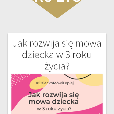
Jak rozwija się mowa
Nawigacja
dziecka w 3 roku
wpisu
życia?