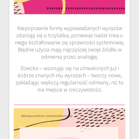
Niepoprawne formy wypowiadanych wyrazów
zdarzają się u trzylatka, ponieważ nadal trwa u
niego kształtowanie się sprawności systemowej.
Błędne użycia mają najczęściej swoje źródło w
odmienia przez analogię.
Dziecko – wzorując się na utrwalonych już i
dobrze znanych mu wyrazach – tworzy nowe,
zakładając większą regularność odmiany, niż to
ma miejsce w rzeczywistości.