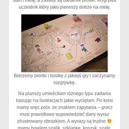
start i metę, a zasady są banalnie proste. Wygrywa
uczestnik który jako pierwszy dotrze na metę.
Bierzemy pionki i kostkę z jakiejś gry i zaczynamy
rozgrywkę.
Na planszy umieściłam różnego typu zadania
bazując na ilustracjach jakie wycięłam. Po kolei
mamy więc pola ze znakiem zapytania – gracz
musi prawidłowo wypowiedzieć dany wyraz
zilustrowany obrazkiem. A wyrazy są trudne
mamy bowiem szalik, szklankę, koszyk, szafę,