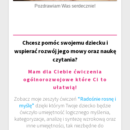
Pozdrawiam Was serdecznie!
Chcesz pomóc swojemu dziecku i
wspierać rozwój jego mowy oraz naukę
czytania?
Mam dla Ciebie ćwiczenia
ogólnorozwojowe które Ci to
ułatwią!
Zobacz moje zeszyty ćwiczeń
“Radośnie rosnę i
myślę”
dzięki którym Twoje dziecko będzie
ćwiczyło umiejętność logicznego myślenia,
kategoryzacje, analizę i syntezę wzrokową oraz
inne umiejętności, tak niezbędne do