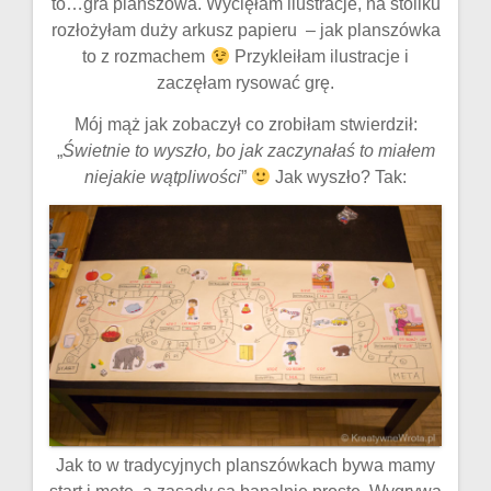
to…gra planszowa. Wycięłam ilustracje, na stoliku
rozłożyłam duży arkusz papieru – jak planszówka
to z rozmachem
Przykleiłam ilustracje i
zaczęłam rysować grę.
Mój mąż jak zobaczył co zrobiłam stwierdził:
„
Świetnie to wyszło, bo jak zaczynałaś to miałem
niejakie wątpliwości
”
Jak wyszło? Tak:
Jak to w tradycyjnych planszówkach bywa mamy