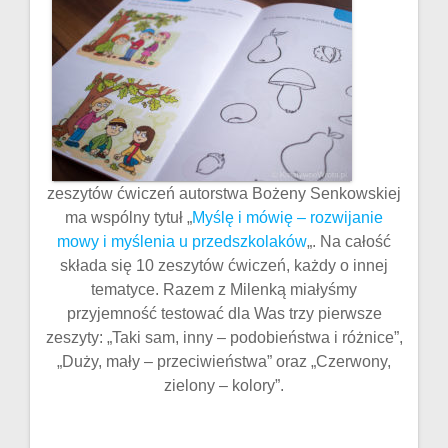
zeszytów ćwiczeń autorstwa Bożeny Senkowskiej
ma wspólny tytuł „
Myślę i mówię – rozwijanie
mowy i myślenia u przedszkolaków
„. Na całość
składa się 10 zeszytów ćwiczeń, każdy o innej
tematyce. Razem z Milenką miałyśmy
przyjemność testować dla Was trzy pierwsze
zeszyty: „Taki sam, inny – podobieństwa i różnice”,
„Duży, mały – przeciwieństwa” oraz „Czerwony,
zielony – kolory”.