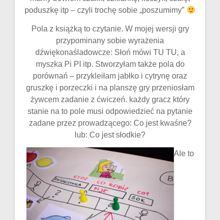
poduszkę itp – czyli trochę sobie „poszumimy”
Pola z książką to czytanie. W mojej wersji gry
przypominany sobie wyrażenia
dźwiękonaśladowcze: Słoń mówi TU TU, a
myszka Pi PI itp. Stworzyłam także pola do
porównań – przykleiłam jabłko i cytrynę oraz
gruszkę i porzeczki i na planszę gry przeniosłam
żywcem zadanie z ćwiczeń. każdy gracz który
stanie na to pole musi odpowiedzieć na pytanie
zadane przez prowadzącego: Co jest kwaśne?
lub: Co jest słodkie?
Ale to