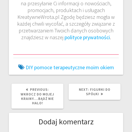
na przesyłanie Ci informacji o nowościach,
promocjach, produktach i usługach
KreatywneWrota.pl Zgodę będziesz mogła w
każdej chwili wycofać, a szczegóły związane z
przetwarzaniem Twoich danych osobowych
znajdziesz w naszej
polityce prywatności
.
DIY pomoce terapeutyczne
moim okiem
PREVIOUS
NEXT
PREVIOUS:
NEXT:
FIGURKI DO
POST:
POST:
SPÓŁKI
WKROCZ DO MOJEJ
KRAINY….BĄDŹ NIE
HALO!
Dodaj komentarz