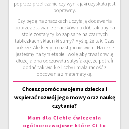
poprzez przeliczanie czy wynik jaki uzyskała jest
poprawny.
Czy będę na znaczkach uczyła ją dodawania
poprzez zsuwanie znaczków na dół, tak aby na
stole zostały tylko zapisane na czarnych
tabliczkach składniki sumy? Myślę, że tak. Czas
pokaże. Ale kiedy to nastąpi nie wiem. Na razie
jesteśmy na tym etapie i wolę aby trwał chwilę
dłużej a ona odczuwała satysfakcje, że potrafi
dodać tak wielkie liczby i miała radość z
obcowania z matematyką.
Chcesz pomóc swojemu dziecku i
wspierać rozwój jego mowy oraz naukę
czytania?
Mam dla Ciebie ćwiczenia
ogólnorozwojowe które Ci to