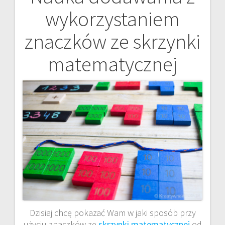
Nawigacja
wykorzystaniem
wpisu
znaczków ze skrzynki
matematycznej
Dzisiaj chcę pokazać Wam w jaki sposób przy
użyciu znaczków ze
skrzynki matematycznej
od