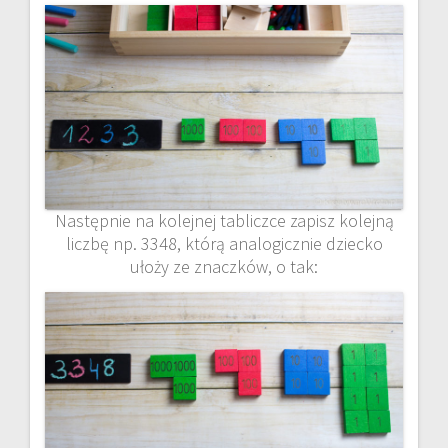
Następnie na kolejnej tabliczce zapisz kolejną
liczbę np. 3348, którą analogicznie dziecko
ułoży ze znaczków, o tak: