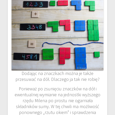
Dodając na znaczkach można je także
przesuwać na dół. Dlaczego ja tak nie robię?
Ponieważ po zsunięciu znaczków na dół i
ewentualnej wymianie na jednostki wyższego
rzędu Milena po prostu nie ogarniała
składników sumy. W tej chwili ma możliwość
ponownego „rzutu okiem” i sprawdzenia