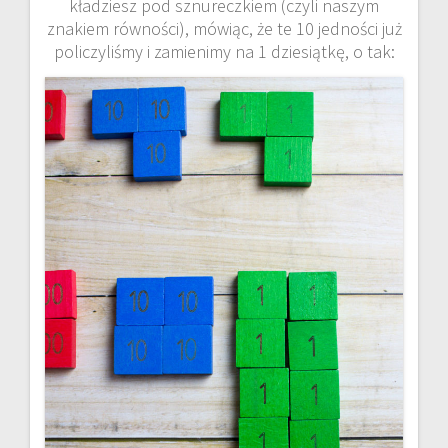
kładziesz pod sznureczkiem (czyli naszym
znakiem równości), mówiąc, że te 10 jedności już
policzyliśmy i zamienimy na 1 dziesiątkę, o tak: