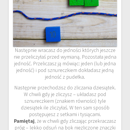
Następnie wracasz do jedności których jeszcze
nie przeliczyłaś przed wymianą. Pozostała jedna
jedność. Przeliczasz ją mówiąc: jeden (lub jedna
jedność) i pod sznureczkiem dokładasz jedną
jedność z pudełka.
Następnie przechodzisz do zliczania dziesiątek.
W chwili gdy je zliczysz – układasz pod
sznureczkiem (znakiem równości) tyle
dziesiątek ile zliczyłaś. W ten sam sposób
postępujesz z setkami i tysiącami.
Pamiętaj
, że w chwili gdy zliczając przekraczasz
próg – lekko odsuń na bok niezliczone znaczki