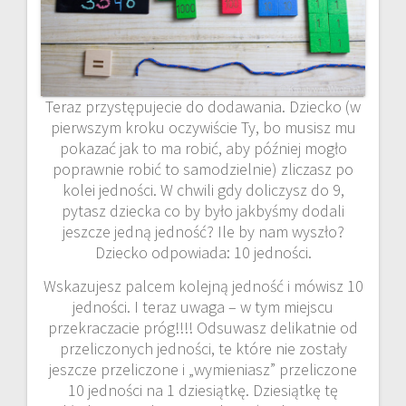
Teraz przystępujecie do dodawania. Dziecko (w
pierwszym kroku oczywiście Ty, bo musisz mu
pokazać jak to ma robić, aby później mogło
poprawnie robić to samodzielnie) zliczasz po
kolei jedności. W chwili gdy doliczysz do 9,
pytasz dziecka co by było jakbyśmy dodali
jeszcze jedną jedność? Ile by nam wyszło?
Dziecko odpowiada: 10 jedności.
Wskazujesz palcem kolejną jedność i mówisz 10
jedności. I teraz uwaga – w tym miejscu
przekraczacie próg!!!! Odsuwasz delikatnie od
przeliczonych jedności, te które nie zostały
jeszcze przeliczone i „wymieniasz” przeliczone
10 jedności na 1 dziesiątkę. Dziesiątkę tę