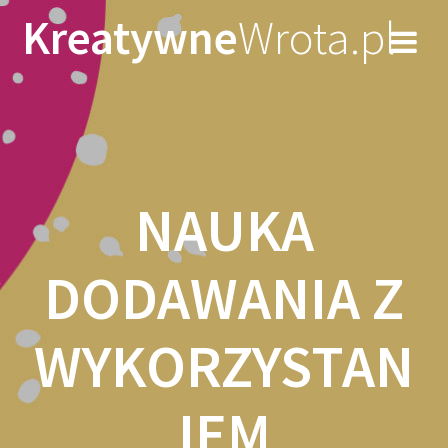
Skip
Kreatywne
Wrota.pl
to
content
NAUKA
DODAWANIA Z
WYKORZYSTAN
IEM