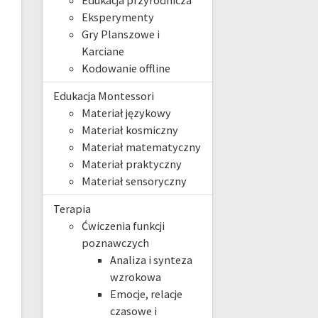
Edukacja przyrodnicza
Eksperymenty
Gry Planszowe i
Karciane
Kodowanie offline
Edukacja Montessori
Materiał językowy
Materiał kosmiczny
Materiał matematyczny
Materiał praktyczny
Materiał sensoryczny
Terapia
Ćwiczenia funkcji
poznawczych
Analiza i synteza
wzrokowa
Emocje, relacje
czasowe i