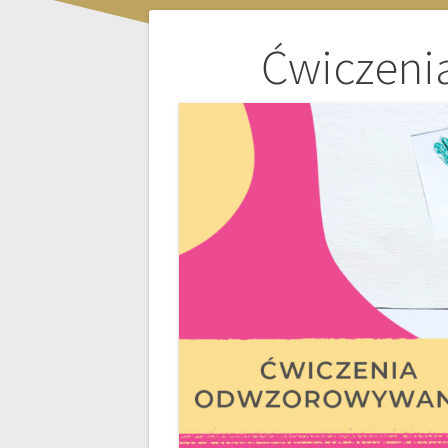
Nawigacja
Ćwiczeni
wpisu