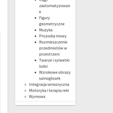
zautomatyzowan
e
Figury
geometryczne
Muzyka
Prozodia mowy
Rozmieszczenie
przedmiotów w
przestrzeni
Twarze i sylwetki
ludzi
Wzrokowe obrazy
samogłosek
Integracja sensoryczna
Motoryka i terapia reki
Wymowa