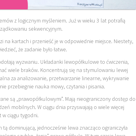
emów z logicznym myśleniem. Już w wieku 3 lat potrafią
orządkowaniu sekwencyjnym.
 na kartach i przenieść je w odpowiednie miejsce. Niestety,
edzieć, że zadanie było łatwe.
odołają wyzwaniu. Układanki lewopółkulowe to ćwiczenia,
ć wiele braków. Koncentrują się na stymulowaniu lewej
alna za analizowanie, przetwarzanie linearne, wykrywanie
rawnie przebiegnie nauka mowy, czytania i pisania.
ne są „prawopółkulowymi”. Mają nieograniczony dostęp do
dzeń mobilnych. W ciągu dnia przyswajają o wiele więcej
t w ciągu tygodni.
h tą dominującą, jednocześnie lewa znacząco ograniczyła
logie szybko „łapią” prawą półkulę. W tym czasie lewa