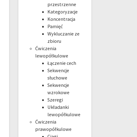
przestrzenne
Kategoryzacje
Koncentracja
Pamięć
Wykluczanie ze
zbioru
Ćwiczenia
lewopółkulowe
Łączenie cech
Sekwencje
słuchowe
Sekwencje
wzrokowe
Szeregi
Układanki
lewopółkulowe
Ćwiczenia
prawopółkulowe
Ciągi