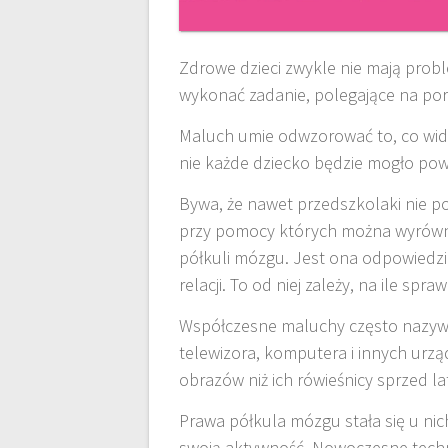
Zdrowe dzieci zwykle nie mają probl
wykonać zadanie, polegające na p
Maluch umie odwzorować to, co widzi
nie każde dziecko będzie mogło powi
Bywa, że nawet przedszkolaki nie p
przy pomocy których można wyrówna
półkuli mózgu. Jest ona odpowiedzi
relacji. To od niej zależy, na ile sp
Współczesne maluchy często nazywa
telewizora, komputera i innych urzą
obrazów niż ich rówieśnicy sprzed la
Prawa półkula mózgu stała się u nic
swoją aktywność. Nowoczesne techno