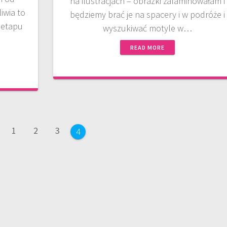
na ilustracjach – obrazki zalaminowałam i
iwia to
będziemy brać je na spacery i w podróże i
 etapu
wyszukiwać motyle w…
READ MORE
Page
Page
Page
1
2
3
Page
4