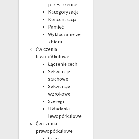
przestrzenne
Kategoryzacje
Koncentracja
Pamięć
Wykluczanie ze
zbioru
Ćwiczenia
lewopółkulowe
Łączenie cech
Sekwencje
słuchowe
Sekwencje
wzrokowe
Szeregi
Układanki
lewopółkulowe
Ćwiczenia
prawopółkulowe
Ciągi