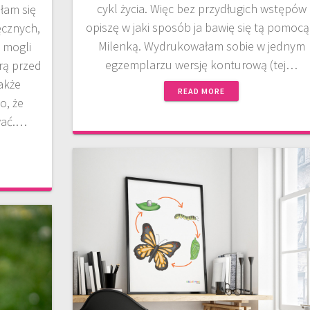
cykl życia. Więc bez przydługich wstępów
łam się
opiszę w jaki sposób ja bawię się tą pomocą
ęcznych,
Milenką. Wydrukowałam sobie w jednym
 mogli
egzemplarzu wersję konturową (tej…
rą przed
akże
READ MORE
o, że
wać.…