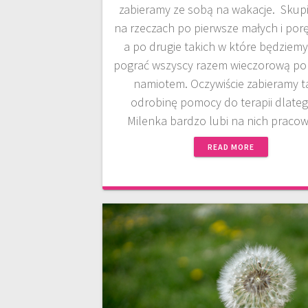
zabieramy ze sobą na wakacje. Skupi
na rzeczach po pierwsze małych i por
a po drugie takich w które będziemy
pograć wszyscy razem wieczorową po
namiotem. Oczywiście zabieramy t
odrobinę pomocy do terapii dlateg
Milenka bardzo lubi na nich praco
READ MORE