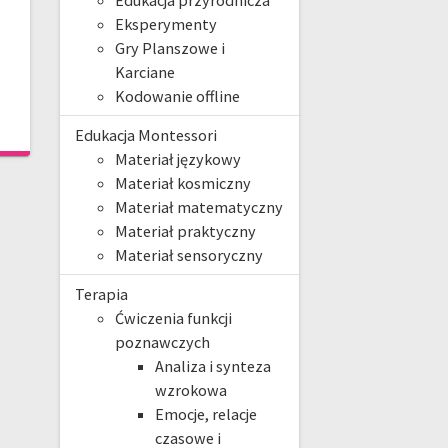
Edukacja przyrodnicza
Eksperymenty
Gry Planszowe i
Karciane
Kodowanie offline
Edukacja Montessori
Materiał językowy
Materiał kosmiczny
Materiał matematyczny
Materiał praktyczny
Materiał sensoryczny
Terapia
Ćwiczenia funkcji
poznawczych
Analiza i synteza
wzrokowa
Emocje, relacje
czasowe i