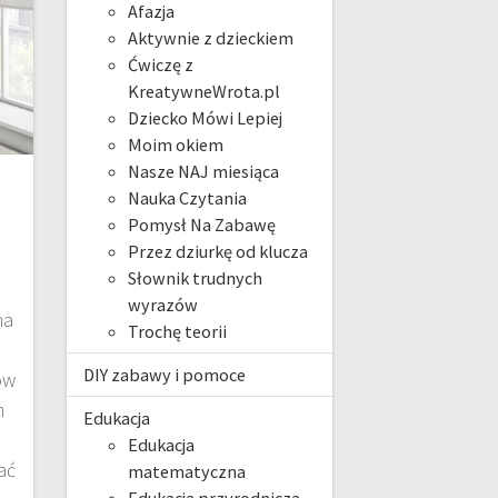
Afazja
Aktywnie z dzieckiem
Ćwiczę z
KreatywneWrota.pl
Dziecko Mówi Lepiej
Moim okiem
Nasze NAJ miesiąca
Nauka Czytania
Pomysł Na Zabawę
Przez dziurkę od klucza
Słownik trudnych
wyrazów
na
Trochę teorii
DIY zabawy i pomoce
ów
m
Edukacja
Edukacja
ać
matematyczna