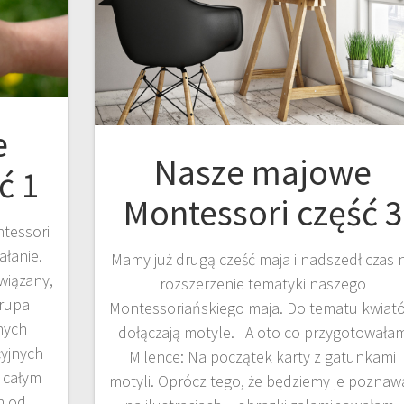
e
Nasze majowe
ć 1
Montessori część 3
tessori
ałanie.
Mamy już drugą cześć maja i nadszedł czas 
owiązany,
rozszerzenie tematyki naszego
grupa
Montessoriańskiego maja. Do tematu kwiat
nych
dołączają motyle. A oto co przygotowała
cyjnych
Milence: Na początek karty z gatunkami
w całym
motyli. Oprócz tego, że będziemy je poznaw
h od