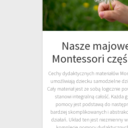
Nasze majow
Montessori częś
Cechy dydaktycznych materiałów Mon
umożliwiają dziecku samodzielne dzi
Cały materiał jest ze sobą logicznie p
stanowi integralną całość. Każda 
pomocy jest podstawą do następ
bardziej skomplikowanych i abstrak
działań. Układ ten jest niezmienny 
komplecie pomocy dydaktycznyc