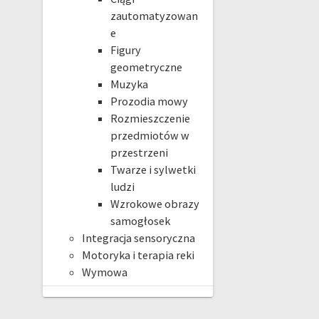
zautomatyzowan
e
Figury
geometryczne
Muzyka
Prozodia mowy
Rozmieszczenie
przedmiotów w
przestrzeni
Twarze i sylwetki
ludzi
Wzrokowe obrazy
samogłosek
Integracja sensoryczna
Motoryka i terapia reki
Wymowa