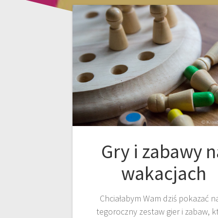
Gry i zabawy n
wakacjach
Chciałabym Wam dziś pokazać n
tegoroczny zestaw gier i zabaw, k