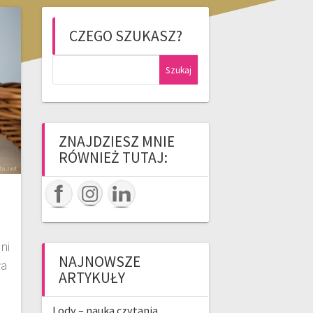
CZEGO SZUKASZ?
Szukaj:
ZNAJDZIESZ MNIE
RÓWNIEŻ TUTAJ:
ni
NAJNOWSZE
ła
ARTYKUŁY
–
Lody – nauka czytania