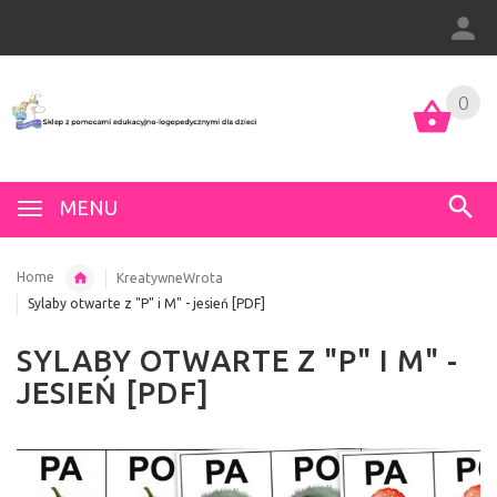
0
MENU
Home
KreatywneWrota
Sylaby otwarte z "P" i M" - jesień [PDF]
SYLABY OTWARTE Z "P" I M" -
JESIEŃ [PDF]