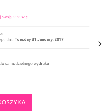
j swoją recenzję
ta
epu dnia
Tuesday 31 January, 2017
.
F do samodzielnego wydruku