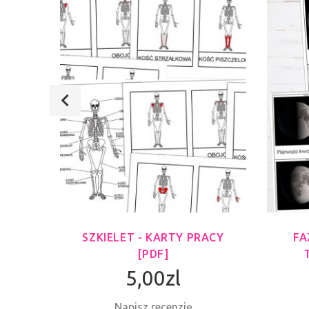
KIET
SZKIELET - KARTY PRACY
FA
[PDF]
5,00zl
Napisz recenzję