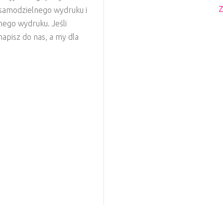
Z
o samodzielnego wydruku i
nego wydruku. Jeśli
apisz do nas, a my dla