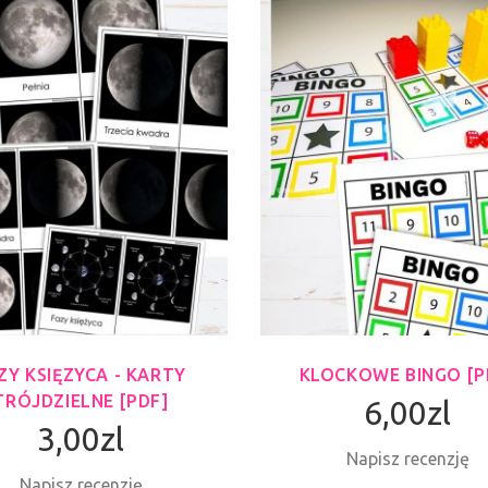
ZY KSIĘZYCA - KARTY
KLOCKOWE BINGO [P
TRÓJDZIELNE [PDF]
6,00zl
3,00zl
Napisz recenzję
Napisz recenzję