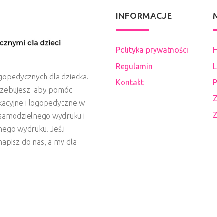
INFORMACJE
Polityka prywatności
H
Regulamin
L
gopedycznych dla dziecka.
Kontakt
P
rzebujesz, aby pomóc
Z
kacyjne i logopedyczne w
Z
o samodzielnego wydruku i
nego wydruku. Jeśli
apisz do nas, a my dla