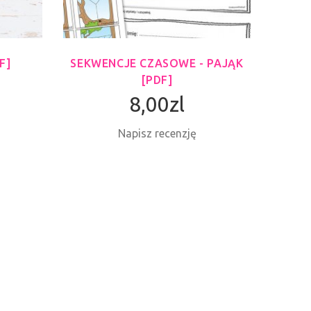
F]
SEKWENCJE CZASOWE - PAJĄK
WŁ
[PDF]
K
8,00zl
Napisz recenzję