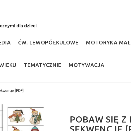
EDIA
ĆW. LEWOPÓŁKULOWE
MOTORYKA MAŁ
WIEKU
TEMATYCZNIE
MOTYWACJA
ekwencje [PDF]
POBAW SIĘ Z
SEKWENCJE [