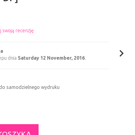
j swoją recenzję
ta
epu dnia
Saturday 12 November, 2016
.
F do samodzielnego wydruku