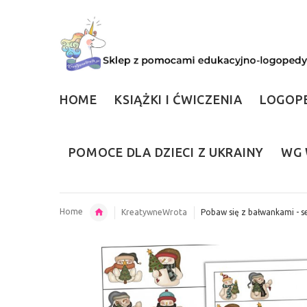
HOME
KSIĄŻKI I ĆWICZENIA
LOGOP
POMOCE DLA DZIECI Z UKRAINY
WG 
Home
KreatywneWrota
Pobaw się z bałwankami - s