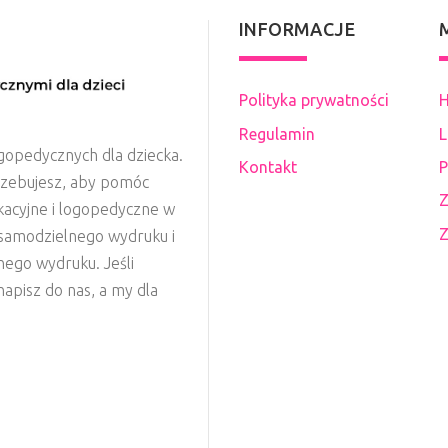
INFORMACJE
Polityka prywatności
H
Regulamin
L
gopedycznych dla dziecka.
Kontakt
P
rzebujesz, aby pomóc
Z
kacyjne i logopedyczne w
Z
o samodzielnego wydruku i
nego wydruku. Jeśli
apisz do nas, a my dla