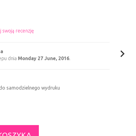
j swoją recenzję
ta
epu dnia
Monday 27 June, 2016
.
F do samodzielnego wydruku