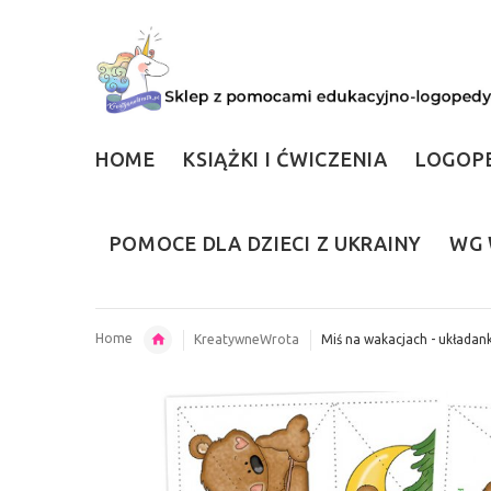
HOME
KSIĄŻKI I ĆWICZENIA
LOGOP
POMOCE DLA DZIECI Z UKRAINY
WG 
Home
KreatywneWrota
Miś na wakacjach - układank