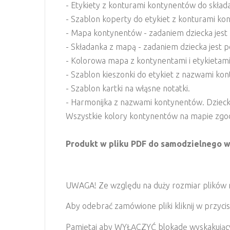
- Etykiety z konturami kontynentów do skład
- Szablon koperty do etykiet z konturami ko
- Mapa kontynentów - zadaniem dziecka jes
- Składanka z mapą - zadaniem dziecka jest 
- Kolorowa mapa z kontynentami i etykietami
- Szablon kieszonki do etykiet z nazwami ko
- Szablon kartki na włąsne notatki.
- Harmonijka z nazwami kontynentów. Dziecko
Wszystkie kolory kontynentów na mapie zgo
Produkt w pliku PDF do samodzielnego w
UWAGA! Ze względu na duży rozmiar plików nas
Aby odebrać zamówione pliki kliknij w przycis
Pamiętaj aby WYŁĄCZYĆ blokadę wyskakujących