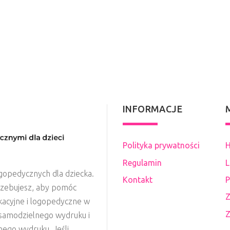
INFORMACJE
Polityka prywatności
H
Regulamin
L
gopedycznych dla dziecka.
Kontakt
P
rzebujesz, aby pomóc
Z
kacyjne i logopedyczne w
Z
o samodzielnego wydruku i
nego wydruku. Jeśli