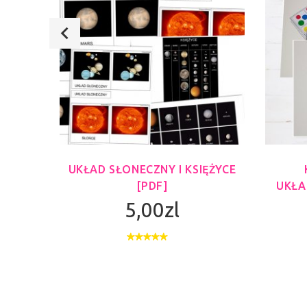
NIE
UKŁAD SŁONECZNY I KSIĘŻYCE
I
[PDF]
UKŁA
l
5,00zl