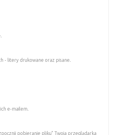
.
 - litery drukowane oraz pisane.
 ich e-mailem.
pocznij pobieranie pliku" Twoja przeglądarka