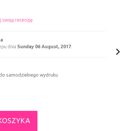
j swoją recenzję
ta
epu dnia
Sunday 06 August, 2017
.
F do samodzielnego wydruku