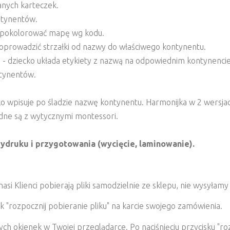
anych karteczek.
ntynentów.
t pokolorować mapę wg kodu.
poprowadzić strzałki od nazwy do właściwego kontynentu.
 - dziecko układa etykiety z nazwą na odpowiednim kontynencie
ntynentów.
 wpisuje po śladzie nazwę kontynentu. Harmonijka w 2 wersjach
dne są z wytycznymi montessori.
ydruku i przygotowania (wycięcie, laminowanie).
i Klienci pobierają pliki samodzielnie ze sklepu, nie wysyłamy
k "rozpocznij pobieranie pliku" na karcie swojego zamówienia.
 okienek w Twojej przeglądarce. Po naciśnięciu przycisku "roz