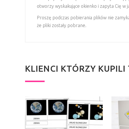
otworzy wyskakujące okienko i zapyta Cię w jaki
Proszę podczas pobierania plików nie zamykaj
że pliki zostały pobrane.
KLIENCI KTÓRZY KUPIL