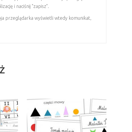
ację i naciśnij "zapisz".
woja przeglądarka wyświetli wtedy komunikat,
EŻ