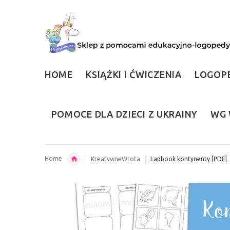
HOME
KSIĄŻKI I ĆWICZENIA
LOGOP
POMOCE DLA DZIECI Z UKRAINY
WG 
Home
KreatywneWrota
Lapbook kontynenty [PDF]