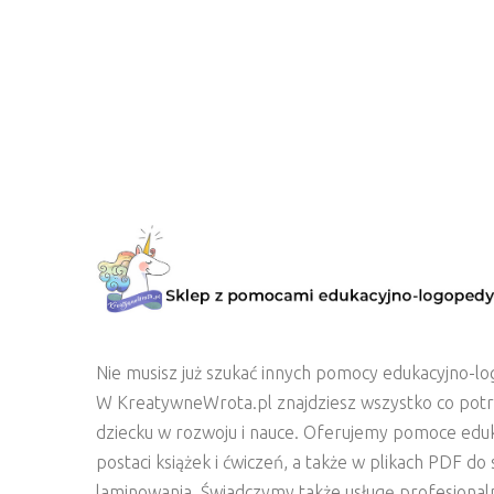
Nie musisz już szukać innych pomocy edukacyjno-lo
W KreatywneWrota.pl znajdziesz wszystko co pot
dziecku w rozwoju i nauce. Oferujemy pomoce edu
postaci książek i ćwiczeń, a także w plikach PDF d
laminowania. Świadczymy także usługę profesjonal