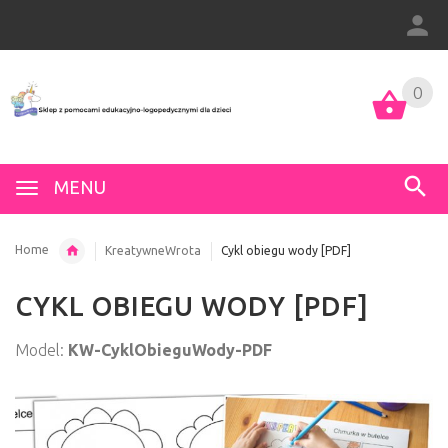
0
MENU
Home
KreatywneWrota
Cykl obiegu wody [PDF]
CYKL OBIEGU WODY [PDF]
Model:
KW-CyklObieguWody-PDF